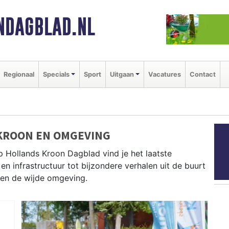
NDAGBLAD.NL
Regionaal
Specials
Sport
Uitgaan
Vacatures
Contact
KROON EN OMGEVING
p Hollands Kroon Dagblad vind je het laatste
en infrastructuur tot bijzondere verhalen uit de buurt
 en de wijde omgeving.
N
euws uit Schagen, Den Helder, Texel en andere