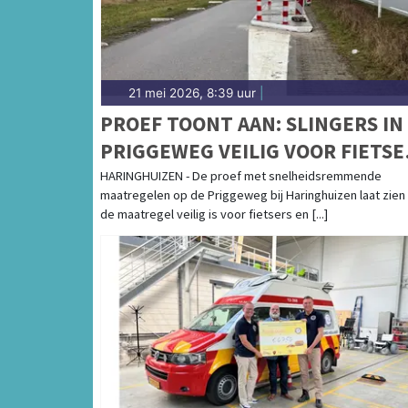
21 mei 2026, 8:39 uur
|
PROEF TOONT AAN: SLINGERS IN
PRIGGEWEG VEILIG VOOR FIETSE
EN REMT HARDRIJDERS
HARINGHUIZEN - De proef met snelheidsremmende
maatregelen op de Priggeweg bij Haringhuizen laat zien
de maatregel veilig is voor fietsers en [...]