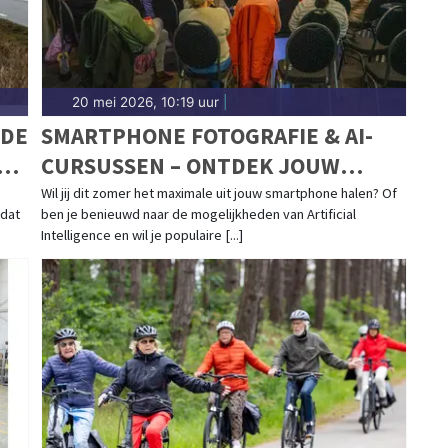
20 mei 2026, 10:19 uur
|
 DE
SMARTPHONE FOTOGRAFIE & AI-
RS
CURSUSSEN – ONTDEK JOUW
CREATIEVE POTENTIEEL!
Wil jij dit zomer het maximale uit jouw smartphone halen? Of
 dat
ben je benieuwd naar de mogelijkheden van Artificial
Intelligence en wil je populaire [...]