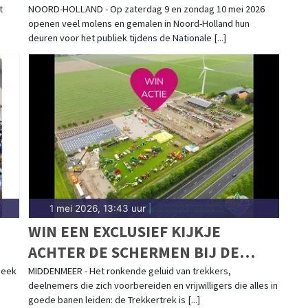
MOLEN- EN GEMALENDAG
t
NOORD-HOLLAND - Op zaterdag 9 en zondag 10 mei 2026
openen veel molens en gemalen in Noord-Holland hun
deuren voor het publiek tijdens de Nationale [...]
1 mei 2026, 13:43 uur
|
WIN EEN EXCLUSIEF KIJKJE
ACHTER DE SCHERMEN BIJ DE
TREKKERTREK IN MIDDENMEER
neek
MIDDENMEER - Het ronkende geluid van trekkers,
deelnemers die zich voorbereiden en vrijwilligers die alles in
goede banen leiden: de Trekkertrek is [...]