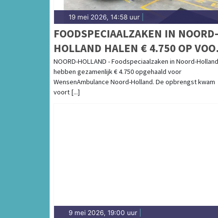
19 mei 2026, 14:58 uur
|
FOODSPECIAALZAKEN IN NOORD
HOLLAND HALEN € 4.750 OP VOO
STICHTING WENSENAMBULANCE
NOORD-HOLLAND - Foodspeciaalzaken in Noord-Hollan
hebben gezamenlijk € 4.750 opgehaald voor
NOORD-HOLLAND MET
WensenAmbulance Noord-Holland. De opbrengst kwam
STROOPWAFELACTIE
voort [...]
9 mei 2026, 19:00 uur
|