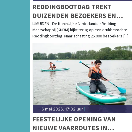
REDDINGBOOTDAG TREKT
DUIZENDEN BEZOEKERS EN
NIEUWE DONATEURS
IJMUIDEN - De Koninklijke Nederlandse Redding
Maatschappij (KNRM) kijkt terug op een drukbezochte
Reddingbootdag. Naar schatting 25.000 bezoekers [...]
6 mei 2026, 17:02 uur
|
FEESTELIJKE OPENING VAN
NIEUWE VAARROUTES IN