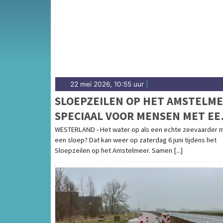
gemeenten in de Kop van Noord-Holland.
22 mei 2026, 10:55 uur
|
SLOEPZEILEN OP HET AMSTELM
SPECIAAL VOOR MENSEN MET EE
BEPERKING
WESTERLAND - Het water op als een echte zeevaarder 
een sloep? Dat kan weer op zaterdag 6 juni tijdens het
Sloepzeilen op het Amstelmeer. Samen [...]