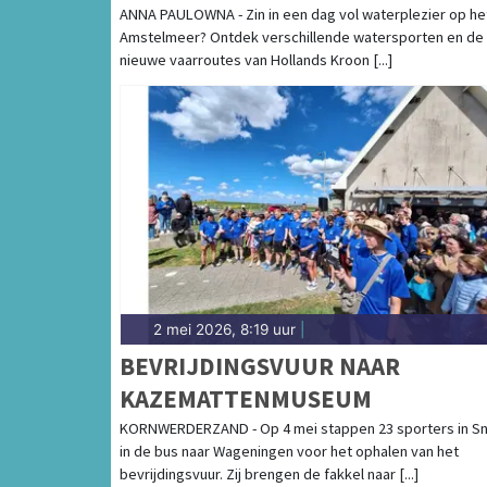
HOLLANDS KROON TIJDENS
ANNA PAULOWNA - Zin in een dag vol waterplezier op he
Amstelmeer? Ontdek verschillende watersporten en de
WATERSPORTDAG 'MEER OP HET
nieuwe vaarroutes van Hollands Kroon [...]
AMSTELMEER'
2 mei 2026, 8:19 uur
|
BEVRIJDINGSVUUR NAAR
KAZEMATTENMUSEUM
KORNWERDERZAND - Op 4 mei stappen 23 sporters in S
in de bus naar Wageningen voor het ophalen van het
bevrijdingsvuur. Zij brengen de fakkel naar [...]