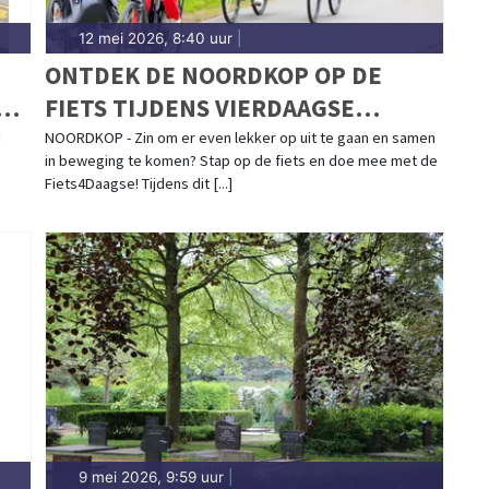
12 mei 2026, 8:40 uur
|
-
ONTDEK DE NOORDKOP OP DE
R
FIETS TIJDENS VIERDAAGSE
FIETSEVENEMENT
d
NOORDKOP - Zin om er even lekker op uit te gaan en samen
in beweging te komen? Stap op de fiets en doe mee met de
Fiets4Daagse! Tijdens dit [...]
9 mei 2026, 9:59 uur
|