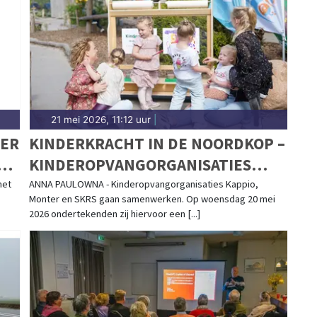
21 mei 2026, 11:12 uur
|
EER
KINDERKRACHT IN DE NOORDKOP –
N
KINDEROPVANGORGANISATIES
KAPPIO, MONTER EN SKRS SLUITEN
met
ANNA PAULOWNA - Kinderopvangorganisaties Kappio,
Monter en SKRS gaan samenwerken. Op woensdag 20 mei
INTENTIEOVEREENKOMST
2026 ondertekenden zij hiervoor een [...]