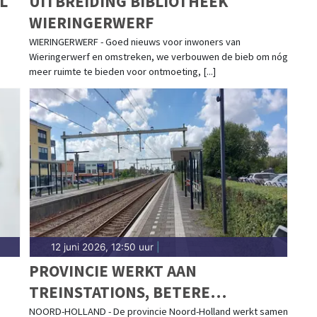
L
UITBREIDING BIBLIOTHEEK
WIERINGERWERF
WIERINGERWERF - Goed nieuws voor inwoners van
Wieringerwerf en omstreken, we verbouwen de bieb om nóg
meer ruimte te bieden voor ontmoeting, [...]
12 juni 2026, 12:50 uur
|
PROVINCIE WERKT AAN
TREINSTATIONS, BETERE
OVERSTAP EN GOED BEREIKBARE
NOORD-HOLLAND - De provincie Noord-Holland werkt samen