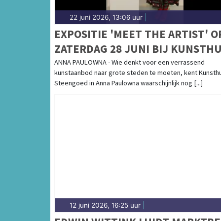
22 juni 2026, 13:06 uur
|
EXPOSITIE 'MEET THE ARTIST' O
ZATERDAG 28 JUNI BIJ KUNSTHU
STEENGOED IN ANNA PAULOWNA
ANNA PAULOWNA - Wie denkt voor een verrassend
kunstaanbod naar grote steden te moeten, kent Kunsth
Steengoed in Anna Paulowna waarschijnlijk nog [...]
12 juni 2026, 16:25 uur
|