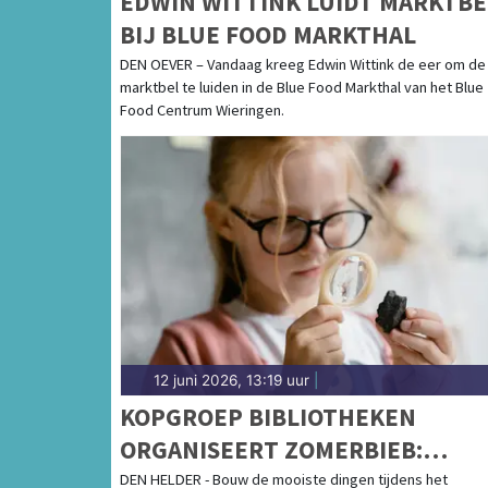
EDWIN WITTINK LUIDT MARKTBE
BIJ BLUE FOOD MARKTHAL
DEN OEVER – Vandaag kreeg Edwin Wittink de eer om de
marktbel te luiden in de Blue Food Markthal van het Blue
Food Centrum Wieringen.
12 juni 2026, 13:19 uur
|
KOPGROEP BIBLIOTHEKEN
ORGANISEERT ZOMERBIEB:
ACTIVITEITEN VOOR KINDEREN
DEN HELDER - Bouw de mooiste dingen tijdens het