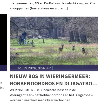
met gemeenten, NS en ProRail aan de ontwikkeling van OV-
WONINGEN
knooppunten (treinstations en grote [...]
12 juni 2026, 8:54 uur
|
NIEUW BOS IN WIERINGERMEER:
ROBBENOORDBOS EN DIJKGATBOS
en
lex
GROEIEN STRAKS AAN ELKAAR
WIERINGERMEER - De 2 iconische bossen in de
Wieringermeer – het Robbenoordbos en het Dijkgatbos –
worden binnenkort met elkaar verbonden.