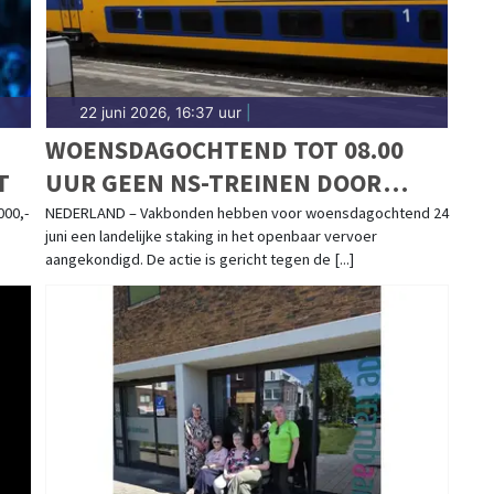
22 juni 2026, 16:37 uur
|
WOENSDAGOCHTEND TOT 08.00
T
UUR GEEN NS-TREINEN DOOR
LANDELIJKE STAKING
00,-
NEDERLAND – Vakbonden hebben voor woensdagochtend 24
juni een landelijke staking in het openbaar vervoer
aangekondigd. De actie is gericht tegen de [...]