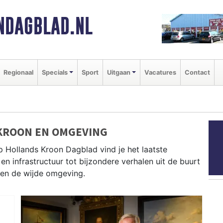
NDAGBLAD.NL
Regionaal
Specials
Sport
Uitgaan
Vacatures
Contact
KROON EN OMGEVING
p Hollands Kroon Dagblad vind je het laatste
en infrastructuur tot bijzondere verhalen uit de buurt
 en de wijde omgeving.
N
euws uit Schagen, Den Helder, Texel en andere