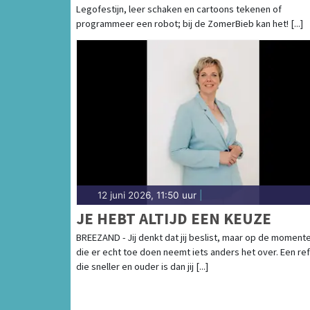
Legofestijn, leer schaken en cartoons tekenen of
TIJDENS DE ZOMERVAKANTIE
programmeer een robot; bij de ZomerBieb kan het! [...]
12 juni 2026, 11:50 uur
|
JE HEBT ALTIJD EEN KEUZE
BREEZAND - Jij denkt dat jij beslist, maar op de moment
die er echt toe doen neemt iets anders het over. Een ref
die sneller en ouder is dan jij [...]