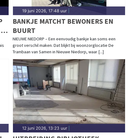
19 juni 2026, 17:48 uur
|
P
BANKJE MATCHT BEWONERS EN
IS
BUURT
NIEUWE NIEDORP – Een eenvoudig bankje kan soms een
uis
groot verschil maken. Dat blijkt bij woonzorglocatie De
Trambaan van Samen in Nieuwe Niedorp, waar [...]
12 juni 2026, 13:23 uur
|