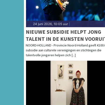
24 juni 2026, 10:05 uur
|
NIEUWE SUBSIDIE HELPT JONG
TALENT IN DE KUNSTEN VOORUI
NOORD-HOLLAND - Provincie Noord-Holland geeft €100.0
subsidie aan culturele verenigingen en stichtingen die
talentvolle jongeren helpen zich [...]