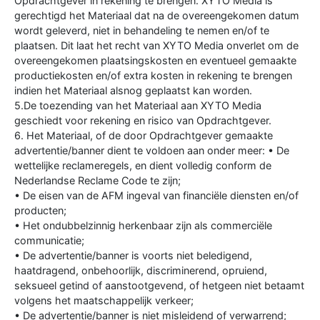
Opdrachtgever in rekening te brengen. XYTO Media is
gerechtigd het Materiaal dat na de overeengekomen datum
wordt geleverd, niet in behandeling te nemen en/of te
plaatsen. Dit laat het recht van XYTO Media onverlet om de
overeengekomen plaatsingskosten en eventueel gemaakte
productiekosten en/of extra kosten in rekening te brengen
indien het Materiaal alsnog geplaatst kan worden.
5.De toezending van het Materiaal aan XYTO Media
geschiedt voor rekening en risico van Opdrachtgever.
6. Het Materiaal, of de door Opdrachtgever gemaakte
advertentie/banner dient te voldoen aan onder meer: • De
wettelijke reclameregels, en dient volledig conform de
Nederlandse Reclame Code te zijn;
• De eisen van de AFM ingeval van financiële diensten en/of
producten;
• Het ondubbelzinnig herkenbaar zijn als commerciële
communicatie;
• De advertentie/banner is voorts niet beledigend,
haatdragend, onbehoorlijk, discriminerend, opruiend,
seksueel getind of aanstootgevend, of hetgeen niet betaamt
volgens het maatschappelijk verkeer;
• De advertentie/banner is niet misleidend of verwarrend;