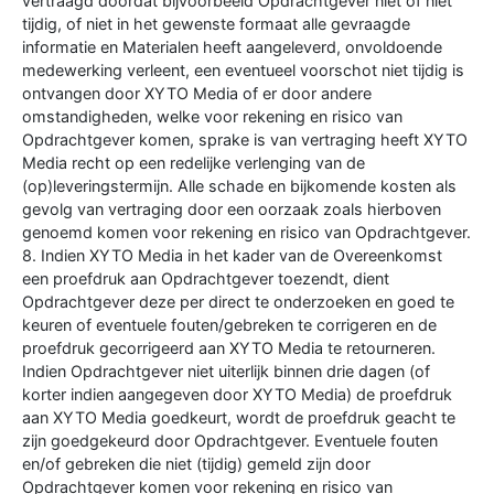
vertraagd doordat bijvoorbeeld Opdrachtgever niet of niet
tijdig, of niet in het gewenste formaat alle gevraagde
informatie en Materialen heeft aangeleverd, onvoldoende
medewerking verleent, een eventueel voorschot niet tijdig is
ontvangen door XYTO Media of er door andere
omstandigheden, welke voor rekening en risico van
Opdrachtgever komen, sprake is van vertraging heeft XYTO
Media recht op een redelijke verlenging van de
(op)leveringstermijn. Alle schade en bijkomende kosten als
gevolg van vertraging door een oorzaak zoals hierboven
genoemd komen voor rekening en risico van Opdrachtgever.
8. Indien XYTO Media in het kader van de Overeenkomst
een proefdruk aan Opdrachtgever toezendt, dient
Opdrachtgever deze per direct te onderzoeken en goed te
keuren of eventuele fouten/gebreken te corrigeren en de
proefdruk gecorrigeerd aan XYTO Media te retourneren.
Indien Opdrachtgever niet uiterlijk binnen drie dagen (of
korter indien aangegeven door XYTO Media) de proefdruk
aan XYTO Media goedkeurt, wordt de proefdruk geacht te
zijn goedgekeurd door Opdrachtgever. Eventuele fouten
en/of gebreken die niet (tijdig) gemeld zijn door
Opdrachtgever komen voor rekening en risico van