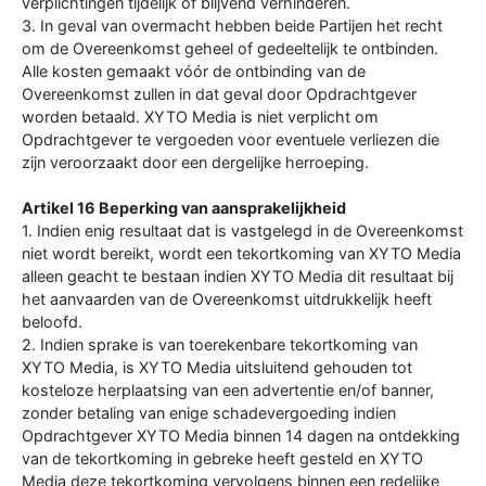
verplichtingen tijdelijk of blijvend verhinderen.
3. In geval van overmacht hebben beide Partijen het recht
om de Overeenkomst geheel of gedeeltelijk te ontbinden.
Alle kosten gemaakt vóór de ontbinding van de
Overeenkomst zullen in dat geval door Opdrachtgever
worden betaald. XYTO Media is niet verplicht om
Opdrachtgever te vergoeden voor eventuele verliezen die
zijn veroorzaakt door een dergelijke herroeping.
Artikel 16 Beperking van aansprakelijkheid
1. Indien enig resultaat dat is vastgelegd in de Overeenkomst
niet wordt bereikt, wordt een tekortkoming van XYTO Media
alleen geacht te bestaan indien XYTO Media dit resultaat bij
het aanvaarden van de Overeenkomst uitdrukkelijk heeft
beloofd.
2. Indien sprake is van toerekenbare tekortkoming van
XYTO Media, is XYTO Media uitsluitend gehouden tot
kosteloze herplaatsing van een advertentie en/of banner,
zonder betaling van enige schadevergoeding indien
Opdrachtgever XYTO Media binnen 14 dagen na ontdekking
van de tekortkoming in gebreke heeft gesteld en XYTO
Media deze tekortkoming vervolgens binnen een redelijke