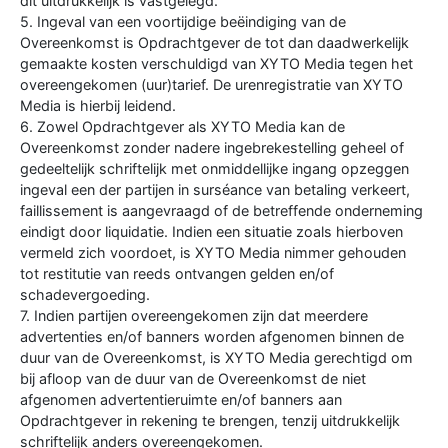
dit uitdrukkelijk is vastgelegd.
5. Ingeval van een voortijdige beëindiging van de
Overeenkomst is Opdrachtgever de tot dan daadwerkelijk
gemaakte kosten verschuldigd van XYTO Media tegen het
overeengekomen (uur)tarief. De urenregistratie van XYTO
Media is hierbij leidend.
6. Zowel Opdrachtgever als XYTO Media kan de
Overeenkomst zonder nadere ingebrekestelling geheel of
gedeeltelijk schriftelijk met onmiddellijke ingang opzeggen
ingeval een der partijen in surséance van betaling verkeert,
faillissement is aangevraagd of de betreffende onderneming
eindigt door liquidatie. Indien een situatie zoals hierboven
vermeld zich voordoet, is XYTO Media nimmer gehouden
tot restitutie van reeds ontvangen gelden en/of
schadevergoeding.
7. Indien partijen overeengekomen zijn dat meerdere
advertenties en/of banners worden afgenomen binnen de
duur van de Overeenkomst, is XYTO Media gerechtigd om
bij afloop van de duur van de Overeenkomst de niet
afgenomen advertentieruimte en/of banners aan
Opdrachtgever in rekening te brengen, tenzij uitdrukkelijk
schriftelijk anders overeengekomen.