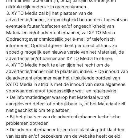
nimmer een fatale termijn, tenzij partijen schriftelijk en
uitdrukkelijk anders zijn overeenkomen.
3. XYTO Media zal bij het plaatsen van de
advertentie/banner, zorgvuldigheid betrachten. Ingeval van
eventuele fouten/defecten en/of ongeschiktheid van
Materialen en/of advertentie/banner, zal XYTO Media
Opdrachtgever onmiddellijk per e-mail of telefonisch
informeren. Opdrachtgever dient per direct althans zo
spoedig mogelijk een nieuwe versie van het Materiaal, de
advertentie en/of banner aan XYTO Media te sturen.
4. XYTO Media heeft te allen tijde het recht om de
advertentie/banner niet te plaatsen, indien: • De inhoud van
de advertentie/banner naar het uitsluitende oordeel van
XYTO Media in strijd is met de inhoud van deze algemene
voorwaarden en/of toepasselijke wet- en regelgeving;
• De informatiedrager waarop het Materiaal wordt
aangeleverd defect of onbruikbaar is, of het Materiaal zelf
niet geschikt is om te plaatsen;
• Bij het plaatsen van de advertentie/banner technische
problemen optreden;
• De advertentie/banner bij eerdere plaatsing tot klachten
van lezers en/of bezoekers van de website heeft geleid;