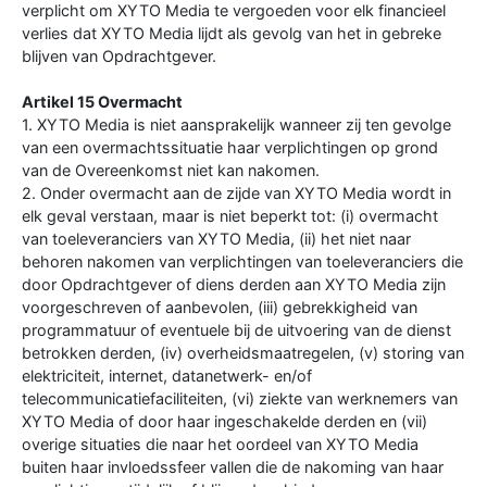
verplicht om XYTO Media te vergoeden voor elk financieel
verlies dat XYTO Media lijdt als gevolg van het in gebreke
blijven van Opdrachtgever.
Artikel 15 Overmacht
1. XYTO Media is niet aansprakelijk wanneer zij ten gevolge
van een overmachtssituatie haar verplichtingen op grond
van de Overeenkomst niet kan nakomen.
2. Onder overmacht aan de zijde van XYTO Media wordt in
elk geval verstaan, maar is niet beperkt tot: (i) overmacht
van toeleveranciers van XYTO Media, (ii) het niet naar
behoren nakomen van verplichtingen van toeleveranciers die
door Opdrachtgever of diens derden aan XYTO Media zijn
voorgeschreven of aanbevolen, (iii) gebrekkigheid van
programmatuur of eventuele bij de uitvoering van de dienst
betrokken derden, (iv) overheidsmaatregelen, (v) storing van
elektriciteit, internet, datanetwerk- en/of
telecommunicatiefaciliteiten, (vi) ziekte van werknemers van
XYTO Media of door haar ingeschakelde derden en (vii)
overige situaties die naar het oordeel van XYTO Media
buiten haar invloedssfeer vallen die de nakoming van haar