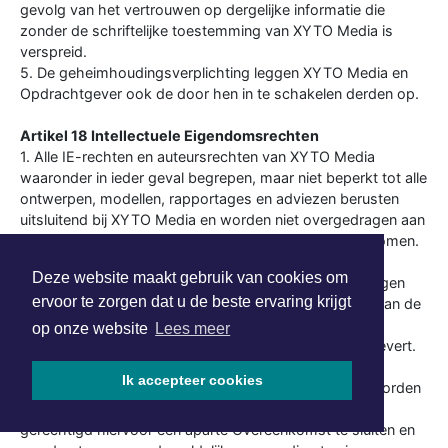
gevolg van het vertrouwen op dergelijke informatie die
zonder de schriftelijke toestemming van XYTO Media is
verspreid.
5. De geheimhoudingsverplichting leggen XYTO Media en
Opdrachtgever ook de door hen in te schakelen derden op.
Artikel 18 Intellectuele Eigendomsrechten
1. Alle IE-rechten en auteursrechten van XYTO Media
waaronder in ieder geval begrepen, maar niet beperkt tot alle
ontwerpen, modellen, rapportages en adviezen berusten
uitsluitend bij XYTO Media en worden niet overgedragen aan
Opdrachtgever tenzij uitdrukkelijk anders overeengekomen.
Alle IE-rechten en auteursrechten van Opdrachtgever
Deze website maakt gebruik van cookies om
berusten bij Opdrachtgever en worden niet overgedragen
ervoor te zorgen dat u de beste ervaring krijgt
aan XYTO Media. XYTO Media verkrijgt ten behoeve van de
uitvoering van de Overeenkomst een onherroepelijk
op onze website
Lees meer
gebruiksrecht van al hetgeen dat Opdrachtgever aanlevert.
2. Indien overeengekomen is dat één of meerdere van
Ik accepteer cookies
voorgenoemde zaken c.q. werken van XYTO Media worden
overgedragen aan Opdrachtgever, is XYTO Media
gerechtigd hiervoor een aparte Overeenkomst te sluiten en