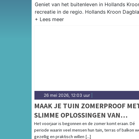
Geniet van het buitenleven in Hollands Kroo
recreatie in de regio. Hollands Kroon Dagbla
26 mei 2026, 12:03 uur
|
MAAK JE TUIN ZOMERPROOF ME
SLIMME OPLOSSINGEN VAN
STAALKABELSTUNTER
Het voorjaar is begonnen en de zomer komt eraan. Dé
periode waarin veel mensen hun tuin, terras of balkon w
gezellig en praktisch willen [...]