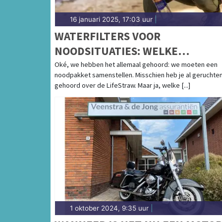
16 januari 2025, 17:03 uur
|
WATERFILTERS VOOR
NOODSITUATIES: WELKE
LIFESTRAW PAST BIJ JOUW
Oké, we hebben het allemaal gehoord: we moeten een
noodpakket samenstellen. Misschien heb je al geruchte
NOODPAKKET?
gehoord over de LifeStraw. Maar ja, welke [...]
1 oktober 2024, 9:35 uur
|