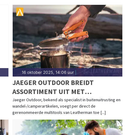
16 oktober 2025, 14:06 uur
|
JAEGER OUTDOOR BREIDT
ASSORTIMENT UIT MET
LEATHERMAN-MULTITOOLS
Jaeger Outdoor, bekend als specialist in buitenuitrusting en
wandel-/camperartikelen, voegt per direct de
gerenommeerde multitools van Leatherman toe [...]