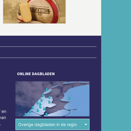
Volgende
ONLINE DAGBLADEN
f en
van
.
Overige dagbladen in de regio