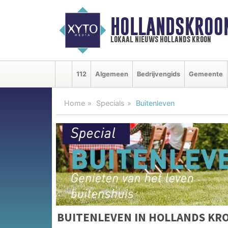
HOLLANDSKROO
lokaal nieuws hollands kroon
112
Algemeen
Bedrijvengids
Gemeente
Home
Specials
Buitenleven
BUITENLEVEN IN HOLLANDS KR