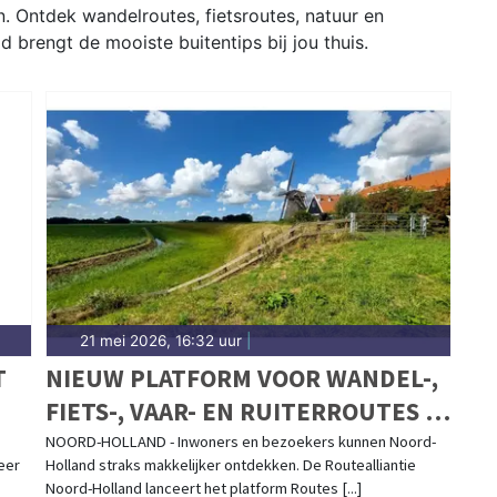
n. Ontdek wandelroutes, fietsroutes, natuur en
d brengt de mooiste buitentips bij jou thuis.
21 mei 2026, 16:32 uur
|
T
NIEUW PLATFORM VOOR WANDEL-,
FIETS-, VAAR- EN RUITERROUTES IN
NOORD-HOLLAND
NOORD-HOLLAND - Inwoners en bezoekers kunnen Noord-
eer
Holland straks makkelijker ontdekken. De Routealliantie
Noord-Holland lanceert het platform Routes [...]