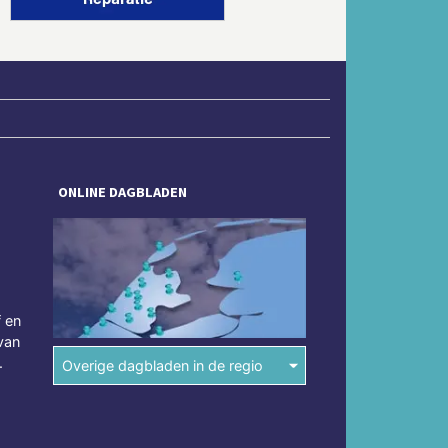
ONLINE DAGBLADEN
f en
van
.
Overige dagbladen in de regio