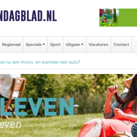
NDAGBLAD.NL
Regionaal
Specials
Sport
Uitgaan
Vacatures
Contact
het nu een motor, en wanneer een auto?