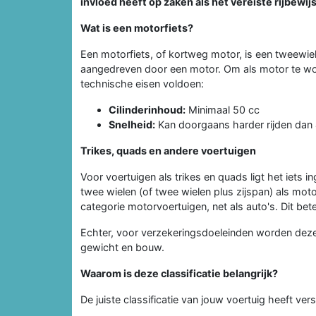
invloed heeft op zaken als het vereiste rijbewi
Wat is een motorfiets?
Een motorfiets, of kortweg motor, is een tweewieli
aangedreven door een motor. Om als motor te w
technische eisen voldoen:
Cilinderinhoud:
Minimaal 50 cc
Snelheid:
Kan doorgaans harder rijden dan
Trikes, quads en andere voertuigen
Voor voertuigen als trikes en quads ligt het iets i
twee wielen (of twee wielen plus zijspan) als mo
categorie motorvoertuigen, net als auto's. Dit bete
Echter, voor verzekeringsdoeleinden worden dez
gewicht en bouw.
Waarom is deze classificatie belangrijk?
De juiste classificatie van jouw voertuig heeft ver