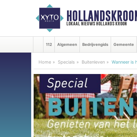
HOLLANDSKROO
lokaal nieuws hollands kroon
112
Algemeen
Bedrijvengids
Gemeente
Home
Specials
Buitenleven
Wanneer is 