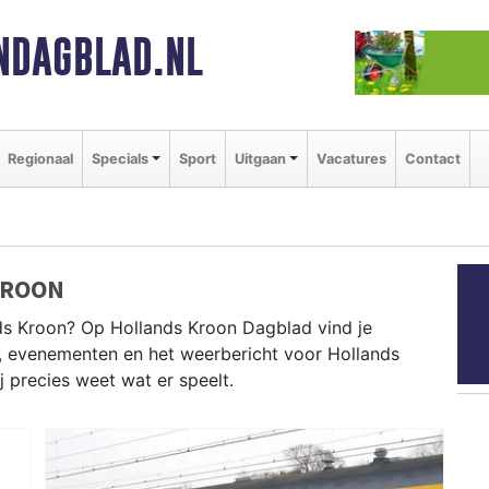
NDAGBLAD.NL
Regionaal
Specials
Sport
Uitgaan
Vacatures
Contact
KROON
s Kroon? Op Hollands Kroon Dagblad vind je
n, evenementen en het weerbericht voor Hollands
j precies weet wat er speelt.
ANDS KROON
en als de Wieringer Marktdag en het weersbericht