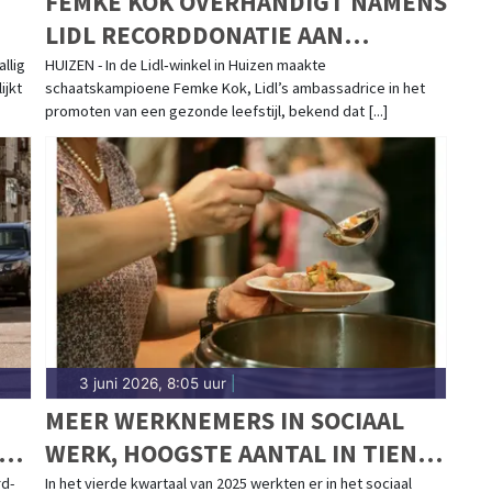
FEMKE KOK OVERHANDIGT NAMENS
LIDL RECORDDONATIE AAN
VOEDSELBANKEN NEDERLAND:
llig
HUIZEN - In de Lidl‑winkel in Huizen maakte
ijkt
schaatskampioene Femke Kok, Lidl’s ambassadrice in het
760.000 KG VERSE GROENTE EN
promoten van een gezonde leefstijl, bekend dat [...]
FRUIT
3 juni 2026, 8:05 uur
|
MEER WERKNEMERS IN SOCIAAL
WERK, HOOGSTE AANTAL IN TIEN
JAAR
d-
In het vierde kwartaal van 2025 werkten er in het sociaal