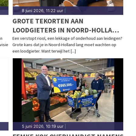
8 juni 2026, 11:22 uur
|
GROTE TEKORTEN AAN
LOODGIETERS IN NOORD-HOLLAND:
BIJNA 10 VACATURES PER
an
Een verstopt riool, een lekkage of onderhoud aan leidingen?
visie
Grote kans dat je in Noord-Holland lang moet wachten op
WERKZOEKENDE
een loodgieter. Want terwijl het [...]
5 juni 2026, 10:19 uur
|