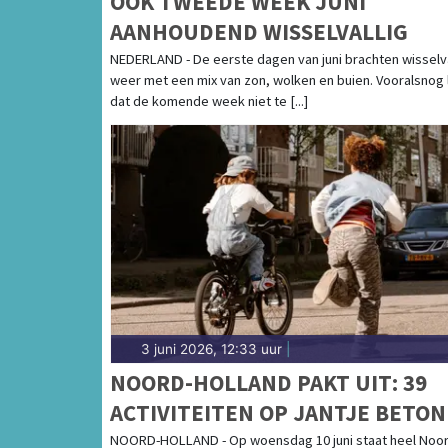
OOK TWEEDE WEEK JUNI
AANHOUDEND WISSELVALLIG
NEDERLAND - De eerste dagen van juni brachten wisselva
weer met een mix van zon, wolken en buien. Vooralsnog l
dat de komende week niet te [...]
3 juni 2026, 12:33 uur
|
NOORD-HOLLAND PAKT UIT: 39
ACTIVITEITEN OP JANTJE BETON
BUITENSPEELDAG
NOORD-HOLLAND - Op woensdag 10 juni staat heel Noor