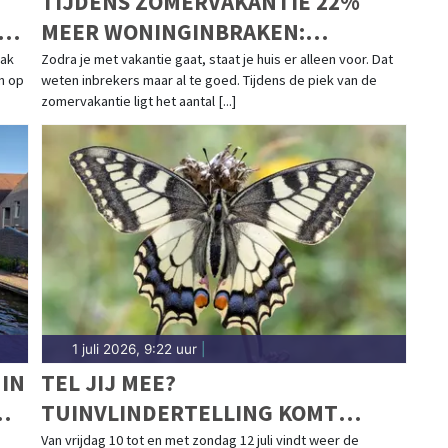
TIJDENS ZOMERVAKANTIE 22%
MEER WONINGINBRAKEN:
INBREKERS PIEKEN ALS HEEL ONS
aak
Zodra je met vakantie gaat, staat je huis er alleen voor. Dat
n op
weten inbrekers maar al te goed. Tijdens de piek van de
LAND WEG IS
zomervakantie ligt het aantal [...]
1 juli 2026, 9:22 uur
|
 IN
TEL JIJ MEE?
TUINVLINDERTELLING KOMT
ERAAN: ONTDEK DE VLINDERS IN JE
Van vrijdag 10 tot en met zondag 12 juli vindt weer de