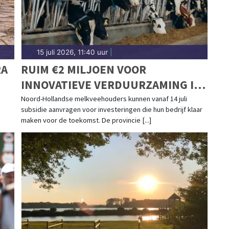
15 juli 2026, 11:40 uur
|
RA
RUIM €2 MILJOEN VOOR
INNOVATIEVE VERDUURZAMING IN
DE MELKVEEHOUDERIJ
Noord-Hollandse melkveehouders kunnen vanaf 14 juli
subsidie aanvragen voor investeringen die hun bedrijf klaar
maken voor de toekomst. De provincie [...]