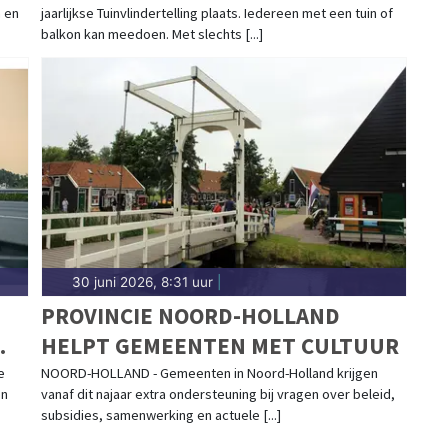
 en
jaarlijkse Tuinvlindertelling plaats. Iedereen met een tuin of
EIGEN TUIN
balkon kan meedoen. Met slechts [...]
30 juni 2026, 8:31 uur
|
1
PROVINCIE NOORD-HOLLAND
HELPT GEMEENTEN MET CULTUUR
e
NOORD-HOLLAND - Gemeenten in Noord-Holland krijgen
en
vanaf dit najaar extra ondersteuning bij vragen over beleid,
subsidies, samenwerking en actuele [...]