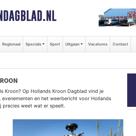
NDAGBLAD.NL
Regionaal
Specials
Sport
Uitgaan
Vacatures
Contact
KROON
s Kroon? Op Hollands Kroon Dagblad vind je
n, evenementen en het weerbericht voor Hollands
j precies weet wat er speelt.
ANDS KROON
en als de Wieringer Marktdag en het weersbericht