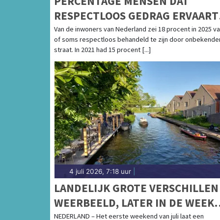
PERCENTAGE MENSEN DAT
RESPECTLOOS GEDRAG ERVAART
TOEGENOMEN
Van de inwoners van Nederland zei 18 procent in 2025 v
of soms respectloos behandeld te zijn door onbekende
straat. In 2021 had 15 procent [...]
4 juli 2026, 7:18 uur
|
LANDELIJK GROTE VERSCHILLEN
WEERBEELD, LATER IN DE WEEK
WEER FLINK WARMER
NEDERLAND – Het eerste weekend van juli laat een