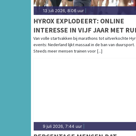
13 juli 2026, 8:06 uur
|
HYROX EXPLODEERT: ONLINE
INTERESSE IN VIJF JAAR MET RU
3.000% GESTEGEN
Van volle startvakken bij marathons tot uitverkochte Hyr
events: Nederland lijkt massaal in de ban van duursport.
Steeds meer mensen trainen voor [...]
9 juli 2026, 7:44 uur
|