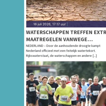
16 juli 2026, 17:17 uur
|
WATERSCHAPPEN TREFFEN EXT
MAATREGELEN VANWEGE
AANHOUDENDE DROOGTE
NEDERLAND – Door de aanhoudende droogte kampt
Nederland officieel met een feitelijk watertekort.
Rijkswaterstaat, de waterschappen en andere [...]