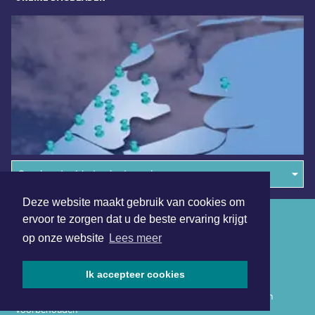
Overige dagbladen in de regio
Deze website maakt gebruik van cookies om
Algemene voorwaarden
ervoor te zorgen dat u de beste ervaring krijgt
op onze website
Lees meer
Disclaimer
Privacy Statement
Ik accepteer cookies
Copyright (c) 2026 | Hollandskroondagblad.nl - Alle rechten
voorbehouden