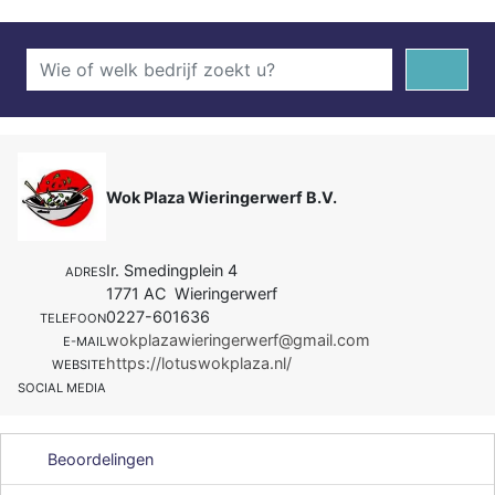
Wok Plaza Wieringerwerf B.V.
Ir. Smedingplein 4
ADRES
1771 AC Wieringerwerf
0227-601636
TELEFOON
wokplazawieringerwerf@gmail.com
E-MAIL
https://lotuswokplaza.nl/
WEBSITE
SOCIAL MEDIA
Beoordelingen