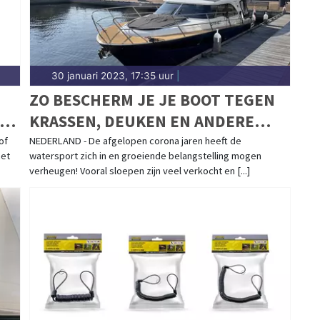
30 januari 2023, 17:35 uur
|
ZO BESCHERM JE JE BOOT TEGEN
KRASSEN, DEUKEN EN ANDERE
SCHADE
of
NEDERLAND - De afgelopen corona jaren heeft de
het
watersport zich in en groeiende belangstelling mogen
verheugen! Vooral sloepen zijn veel verkocht en [...]