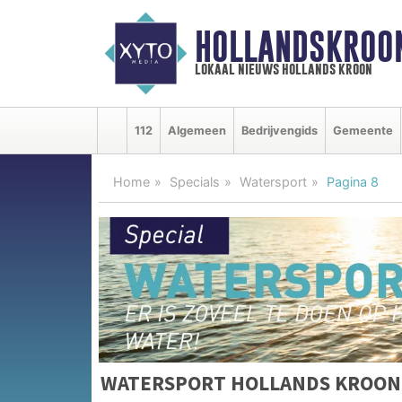
HOLLANDSKROO
lokaal nieuws hollands kroon
112
Algemeen
Bedrijvengids
Gemeente
Home
Specials
Watersport
Pagina 8
WATERSPORT HOLLANDS KROON