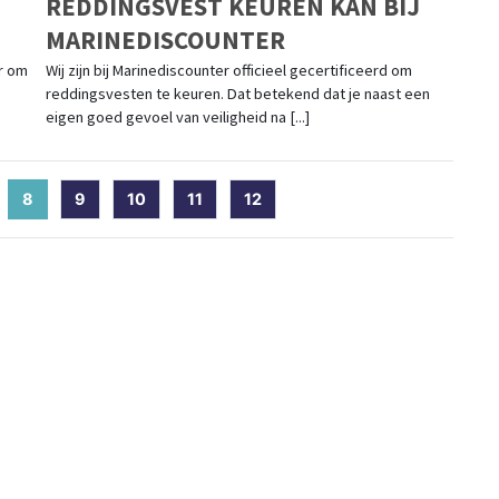
REDDINGSVEST KEUREN KAN BIJ
MARINEDISCOUNTER
er om
Wij zijn bij Marinediscounter officieel gecertificeerd om
reddingsvesten te keuren. Dat betekend dat je naast een
eigen goed gevoel van veiligheid na [...]
8
(current)
9
10
11
12