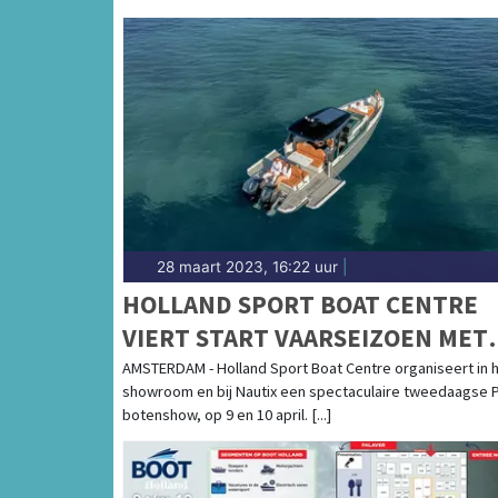
28 maart 2023, 16:22 uur
|
HOLLAND SPORT BOAT CENTRE
VIERT START VAARSEIZOEN MET
TWEEDAAGSE PAAS BOTENSHOW
AMSTERDAM - Holland Sport Boat Centre organiseert in 
showroom en bij Nautix een spectaculaire tweedaagse 
botenshow, op 9 en 10 april. [...]