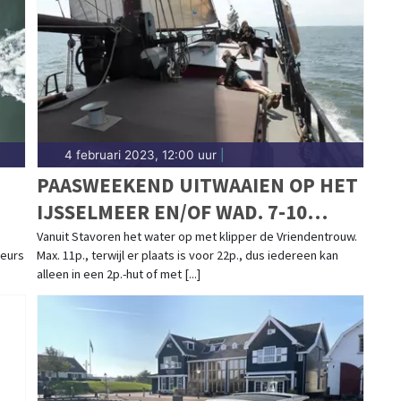
4 februari 2023, 12:00 uur
|
PAASWEEKEND UITWAAIEN OP HET
IJSSELMEER EN/OF WAD. 7-10
APRIL 2023
Vanuit Stavoren het water op met klipper de Vriendentrouw.
beurs
Max. 11p., terwijl er plaats is voor 22p., dus iedereen kan
alleen in een 2p.-hut of met [...]