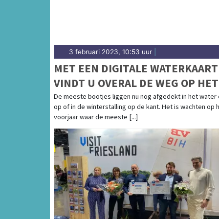
3 februari 2023, 10:53 uur
|
MET EEN DIGITALE WATERKAART
VINDT U OVERAL DE WEG OP HET
WATER!
De meeste bootjes liggen nu nog afgedekt in het water 
op of in de winterstalling op de kant. Het is wachten op 
voorjaar waar de meeste [...]