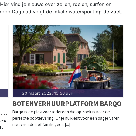
ier vind je nieuws over zeilen, roeien, surfen en
Kroon Dagblad volgt de lokale watersport op de voet.
30 maart 2023, 10:56 uur
|
BOTENVERHUURPLATFORM BARQO
N
Barqo is dé plek voor iedereen die op zoek is naar de
perfecte bootervaring! Of je nu kiest voor een dagje varen
ken
met vrienden of familie, een [...]
 15