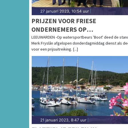
27 januari 2023, 10:54 uur
|
PRIJZEN VOOR FRIESE
ONDERNEMERS OP
WATERSPORTBEURS 'BOOT'
LEEUWARDEN -Op watersportbeurs 'Boot' deed de stan
Merk Fryslân afgelopen donderdagmiddag dienst als de
voor een prijsuitreiking. [...]
21 januari 2023, 8:47 uur
|