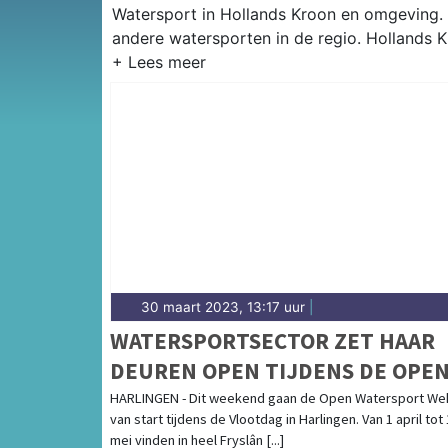
Watersport in Hollands Kroon en omgeving. H
andere watersporten in de regio. Hollands 
30 maart 2023, 13:17 uur
|
WATERSPORTSECTOR ZET HAAR
DEUREN OPEN TIJDENS DE OPE
WATERSPORT WEKEN
HARLINGEN - Dit weekend gaan de Open Watersport We
van start tijdens de Vlootdag in Harlingen. Van 1 april tot
mei vinden in heel Fryslân [...]