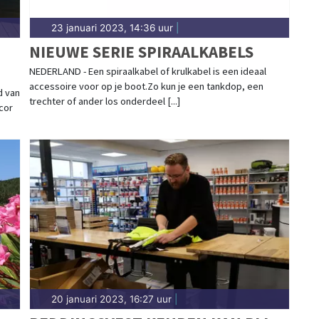
23 januari 2023, 14:36 uur
|
NIEUWE SERIE SPIRAALKABELS
NEDERLAND - Een spiraalkabel of krulkabel is een ideaal
accessoire voor op je boot.Zo kun je een tankdop, een
d van
trechter of ander los onderdeel [...]
cor
20 januari 2023, 16:27 uur
|