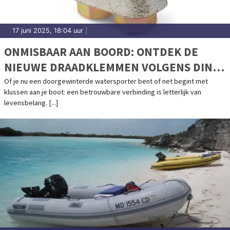
17 juni 2025, 18:04 uur
|
ONMISBAAR AAN BOORD: ONTDEK DE
NIEUWE DRAADKLEMMEN VOLGENS DIN
EN 13411-5
Of je nu een doorgewinterde watersporter bent of net begint met
klussen aan je boot: een betrouwbare verbinding is letterlijk van
levensbelang. [...]