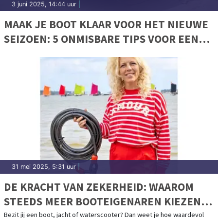
3 juni 2025, 14:44 uur
|
MAAK JE BOOT KLAAR VOOR HET NIEUWE
SEIZOEN: 5 ONMISBARE TIPS VOOR EEN
VEILIGE VAART
31 mei 2025, 5:31 uur
|
DE KRACHT VAN ZEKERHEID: WAAROM
STEEDS MEER BOOTEIGENAREN KIEZEN
VOOR CAVO KABELSLOTEN
Bezit jij een boot, jacht of waterscooter? Dan weet je hoe waardevol