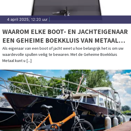
4 april 2025, 12:20 uur
|
WAAROM ELKE BOOT- EN JACHTEIGENAAR
EEN GEHEIME BOEKKLUIS VAN METAAL
MOET HEBBEN
Als eigenaar van een boot of jacht weet u hoe belangrijk het is om uw
waardevolle spullen veilig te bewaren. Met de Geheime Boekkluis
Metaal kunt u [...]