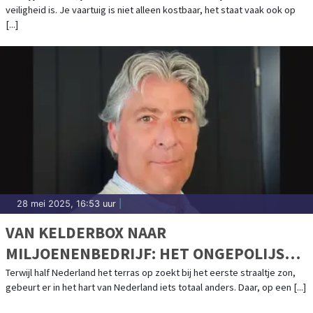
veiligheid is. Je vaartuig is niet alleen kostbaar, het staat vaak ook op
[...]
28 mei 2025, 16:53 uur
|
VAN KELDERBOX NAAR
MILJOENENBEDRIJF: HET ONGEPOLIJSTE
SUCCESVERHAAL VAN NAUTICGEAR.NL
Terwijl half Nederland het terras op zoekt bij het eerste straaltje zon,
gebeurt er in het hart van Nederland iets totaal anders. Daar, op een [...]