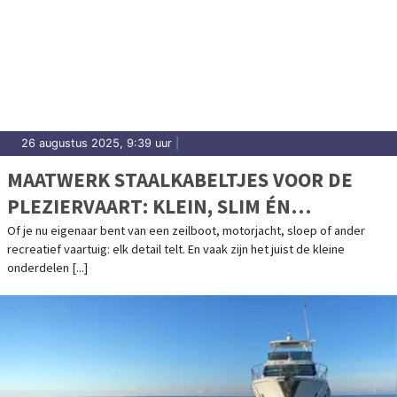
26 augustus 2025, 9:39 uur
|
MAATWERK STAALKABELTJES VOOR DE
PLEZIERVAART: KLEIN, SLIM ÉN
OERSTERK
Of je nu eigenaar bent van een zeilboot, motorjacht, sloep of ander
recreatief vaartuig: elk detail telt. En vaak zijn het juist de kleine
onderdelen [...]