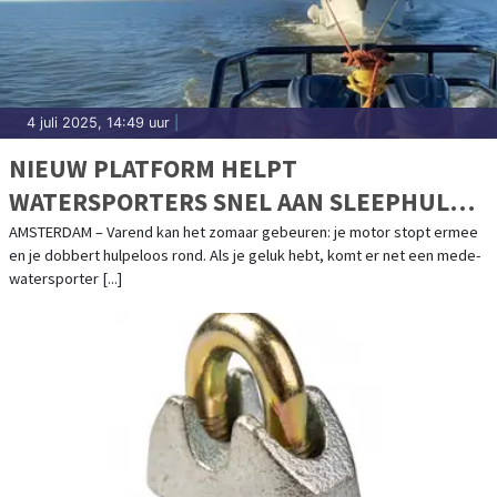
4 juli 2025, 14:49 uur
|
NIEUW PLATFORM HELPT
WATERSPORTERS SNEL AAN SLEEPHULP:
SLEPENDOENWESAMEN.NL LIVE
AMSTERDAM – Varend kan het zomaar gebeuren: je motor stopt ermee
en je dobbert hulpeloos rond. Als je geluk hebt, komt er net een mede-
watersporter [...]