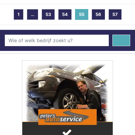
1
...
53
54
55
(current)
56
57