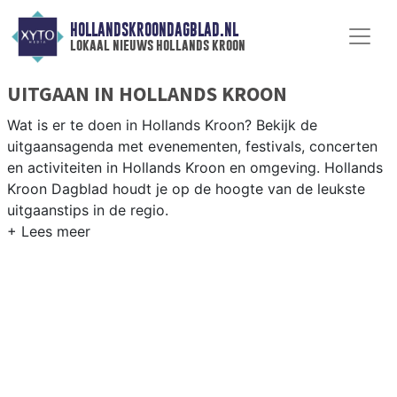
HOLLANDSKROONDAGBLAD.NL
lokaal nieuws hollands kroon
UITGAAN IN HOLLANDS KROON
Wat is er te doen in Hollands Kroon? Bekijk de
uitgaansagenda met evenementen, festivals, concerten
en activiteiten in Hollands Kroon en omgeving. Hollands
Kroon Dagblad houdt je op de hoogte van de leukste
uitgaanstips in de regio.
EVENEMENTEN HOLLANDS KROON
Van markten en culturele evenementen tot
muziekfestivals en culinaire events - ontdek het
complete uitgaansaanbod op hollandskroondagblad.nl.