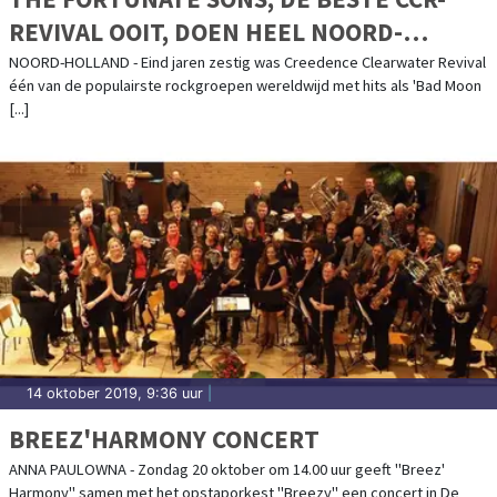
REVIVAL OOIT, DOEN HEEL NOORD-
HOLLAND AAN
NOORD-HOLLAND - Eind jaren zestig was Creedence Clearwater Revival
één van de populairste rockgroepen wereldwijd met hits als 'Bad Moon
[...]
14 oktober 2019, 9:36 uur
|
BREEZ'HARMONY CONCERT
ANNA PAULOWNA - Zondag 20 oktober om 14.00 uur geeft "Breez'
Harmony" samen met het opstaporkest "Breezy" een concert in De