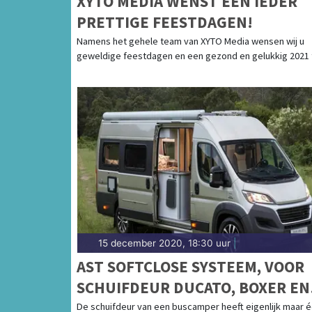
XYTO MEDIA WENST EEN IEDER
PRETTIGE FEESTDAGEN!
Namens het gehele team van XYTO Media wensen wij u
geweldige feestdagen en een gezond en gelukkig 2021 
15 december 2020, 18:30 uur
|
AST SOFTCLOSE SYSTEEM, VOOR
SCHUIFDEUR DUCATO, BOXER EN
JUMPER >2006
De schuifdeur van een buscamper heeft eigenlijk maar 