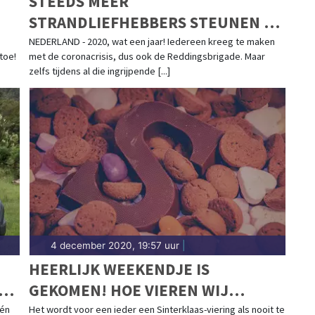
STEEDS MEER
STRANDLIEFHEBBERS STEUNEN DE
REDDINGSBRIGADE
NEDERLAND - 2020, wat een jaar! Iedereen kreeg te maken
toe!
met de coronacrisis, dus ook de Reddingsbrigade. Maar
zelfs tijdens al die ingrijpende [...]
4 december 2020, 19:57 uur
|
HEERLIJK WEEKENDJE IS
GEKOMEN! HOE VIEREN WIJ
SINTERKLAAS IN CORONATIJD?
één
Het wordt voor een ieder een Sinterklaas-viering als nooit te