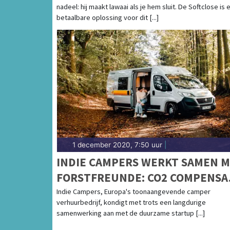
nadeel: hij maakt lawaai als je hem sluit. De Softclose is 
betaalbare oplossing voor dit [...]
1 december 2020, 7:50 uur
|
INDIE CAMPERS WERKT SAMEN 
FORSTFREUNDE: CO2 COMPENSA
VOOR JE ROADTRIP DOOR HET
Indie Campers, Europa's toonaangevende camper
verhuurbedrijf, kondigt met trots een langdurige
PLANTEN VAN BOMEN
samenwerking aan met de duurzame startup [...]