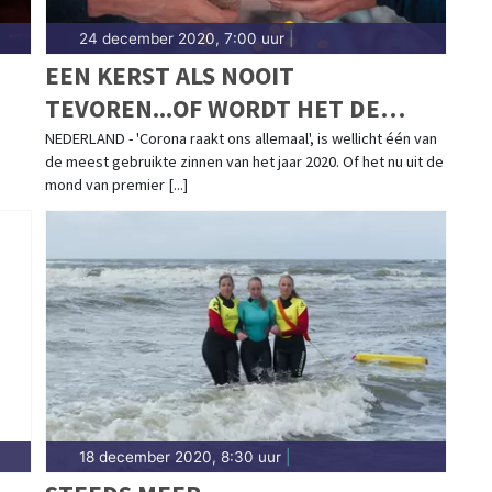
24 december 2020, 7:00 uur
|
EEN KERST ALS NOOIT
TEVOREN...OF WORDT HET DE
MEEST GEDENKWAARDIGE KERST
NEDERLAND - 'Corona raakt ons allemaal', is wellicht één van
de meest gebruikte zinnen van het jaar 2020. Of het nu uit de
OOIT?
mond van premier [...]
18 december 2020, 8:30 uur
|