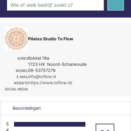
Pilates Studio To Flow
Kokkel 18a
ADRES
1723 HX Noord-Scharwoude
06-53757279
MOBIEL
info@toflow.nl
E-MAIL
https://www.toflow.nl/
WEBSITE
SOCIAL MEDIA
Beoordelingen
5
4