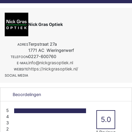
Nick Gras Optiek
Terpstraat 27a
ADRES
1771 AC Wieringerwerf
0227-600760
TELEFOON
info@nickgrasoptiek.nl
E-MAIL
https://nickgrasoptiek.nl/
WEBSITE
SOCIAL MEDIA
Beoordelingen
5
4
5.0
3
2