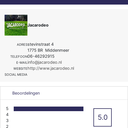
Jacarodeo
stevinstraat 4
ADRES
1775 BR Middenmeer
06-46292915
TELEFOON
info@jacarodeo.nl
E-MAIL
http://www.jacarodeo.nl
WEBSITE
SOCIAL MEDIA
Beoordelingen
5
4
5.0
3
2