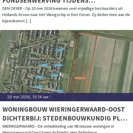
FONDSENWERVING TIJDENS
DRUKBEZOCHTE BIJEENKOMST
DEN OEVER - Op 20 mei 2026 kwamen veel vrijwillige bestuurders uit
Hollands Kroon naar Het Vikingschip in Den Oever. Zij deden mee aan de
bijeenkomst [...]
20 mei 2026, 15:14 uur
|
WONINGBOUW WIERINGERWAARD-OOST
DICHTERBIJ: STEDENBOUWKUNDIG PLAN
BIJNA KLAAR
WIERINGERWAARD - De ontwikkeling van 98 nieuwe woningen in
Wieringerwaard-Oost komt dichterbij. Het definitieve