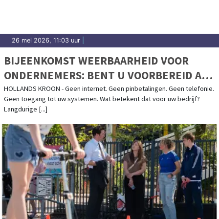
26 mei 2026, 11:03 uur
|
BIJEENKOMST WEERBAARHEID VOOR
ONDERNEMERS: BENT U VOORBEREID ALS
UW BEDRIJF STILVALT?
HOLLANDS KROON - Geen internet. Geen pinbetalingen. Geen telefonie.
Geen toegang tot uw systemen. Wat betekent dat voor uw bedrijf?
Langdurige [...]