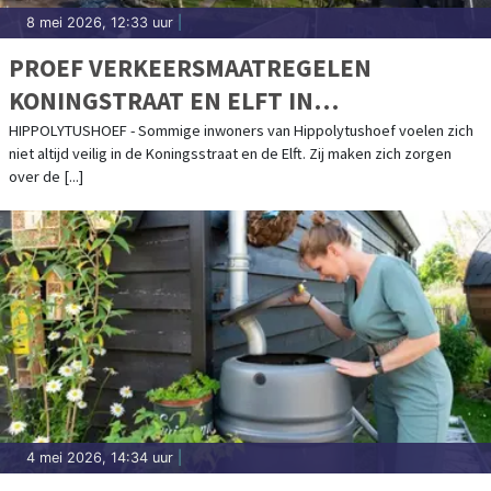
8 mei 2026, 12:33 uur
|
PROEF VERKEERSMAATREGELEN
KONINGSTRAAT EN ELFT IN
HIPPOLYTUSHOEF
HIPPOLYTUSHOEF - Sommige inwoners van Hippolytushoef voelen zich
niet altijd veilig in de Koningsstraat en de Elft. Zij maken zich zorgen
over de [...]
4 mei 2026, 14:34 uur
|