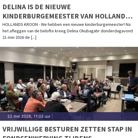
DELINA IS DE NIEUWE
KINDERBURGEMEESTER VAN HOLLANDS
KROON
HOLLANDS KROON - We hebben een nieuwe kinderburgemeester! Na
het afleggen van de belofte kreeg Delina Okubagabr donderdagavond
21 mei 2026 de [...]
22 mei 2026, 11:03 uur
|
VRIJWILLIGE BESTUREN ZETTEN STAP IN