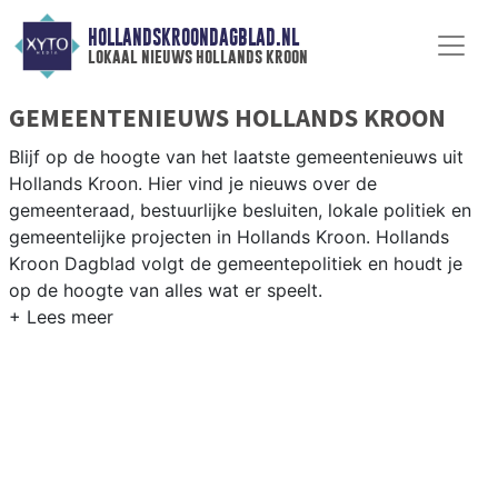
HOLLANDSKROONDAGBLAD.NL
lokaal nieuws hollands kroon
GEMEENTENIEUWS HOLLANDS KROON
Blijf op de hoogte van het laatste gemeentenieuws uit
Hollands Kroon. Hier vind je nieuws over de
gemeenteraad, bestuurlijke besluiten, lokale politiek en
gemeentelijke projecten in Hollands Kroon. Hollands
Kroon Dagblad volgt de gemeentepolitiek en houdt je
op de hoogte van alles wat er speelt.
GEMEENTE HOLLANDS KROON
Van woningbouwplannen in de polderdorpen en de
aanleg van windparken tot besluiten over agrarisch
beleid, natuur en bereikbaarheid in de Kop van Noord-
Holland. Hier vind je het complete overzicht van
gemeentenieuws in Hollandskroon.