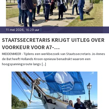
11 mei 2026, 16:29 uur
|
STAATSSECRETARIS KRIJGT UITLEG OVER
VOORKEUR VOOR A7-
HOOGSPANNINGSTRACÉ EN -STATION OP
MIDDENMEER - Tijdens een werkbezoek van Staatssecretaris Jo-Annes
de Bat heeft Hollands Kroon opnieuw benadrukt waarom een
AGRIPORT
hoogspanningsroute langs [...]