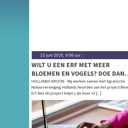
Van woningbouwplannen in de polderdorpen 
agrarisch beleid, natuur en bereikbaarheid i
complete overzicht van gemeentenieuws in 
23 juni 2025, 9:56 uur
|
WILT U EEN ERF MET MEER
BLOEMEN EN VOGELS? DOE DAN
MEE MET BLOEIEND ERF!
HOLLANDS KROON - Wij werken samen met Agrarische
Natuurvereniging Hollands Noorden aan het project Blo
Erf. Met dit project helpt u als boer of [...]