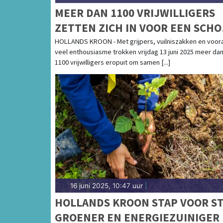
MEER DAN 1100 VRIJWILLIGERS
ZETTEN ZICH IN VOOR EEN SCH
GEMEENTE TIJDENS 'HOLLANDS
HOLLANDS KROON - Met grijpers, vuilniszakken en voora
veel enthousiasme trokken vrijdag 13 juni 2025 meer da
KROON IN 1 DAG SCHOON'
1100 vrijwilligers eropuit om samen [...]
16 juni 2025, 10:47 uur
|
HOLLANDS KROON STAP VOOR S
GROENER EN ENERGIEZUINIGER