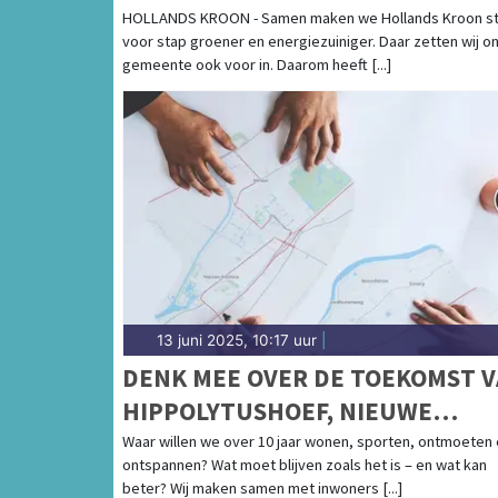
HOLLANDS KROON - Samen maken we Hollands Kroon s
voor stap groener en energiezuiniger. Daar zetten wij on
gemeente ook voor in. Daarom heeft [...]
13 juni 2025, 10:17 uur
|
DENK MEE OVER DE TOEKOMST 
HIPPOLYTUSHOEF, NIEUWE
NIEDORP EN WINKEL
Waar willen we over 10 jaar wonen, sporten, ontmoeten
ontspannen? Wat moet blijven zoals het is – en wat kan
beter? Wij maken samen met inwoners [...]