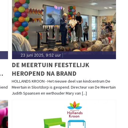
en de aanleg van windparken tot besluiten over
n de Kop van Noord-Holland. Hier vind je het
Hollandskroon.
23 juni 2025, 9:52 uur
|
DE MEERTUIN FEESTELIJK
HEROPEND NA BRAND
HOLLANDS KROON - Het nieuwe deel van kindcentrum De
eiend
Meertuin in Slootdorp is geopend. Directeur van De Meertuin
Judith Spaansen en wethouder Mary van [...]