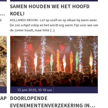
SAMEN HOUDEN WE HET HOOFD
ONE
KOEL!
l
HOLLANDS KROON - Let op uzelf en op elkaar bij warm weer.
n
De zon schijnt volop en het wordt erg warm. Fijn voor wie van
de zomer houdt, maar hitte [...]
13 juni 2025, 10:19 uur
|
TAP
DOORLOPENDE
EVENEMENTENVERZEKERING IN