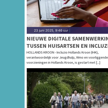
23 juni 2025, 9:46 uur
|
NIEUWE DIGITALE SAMENWERKI
TUSSEN HUISARTSEN EN INCLUZ
HOLLANDS KROON
HOLLANDS KROON - Incluzio Hollands Kroon (IHK),
verantwoordelijk voor Jeugdhulp, Wmo en voorliggende
voorzieningen in Hollands Kroon, is gestart met [...]