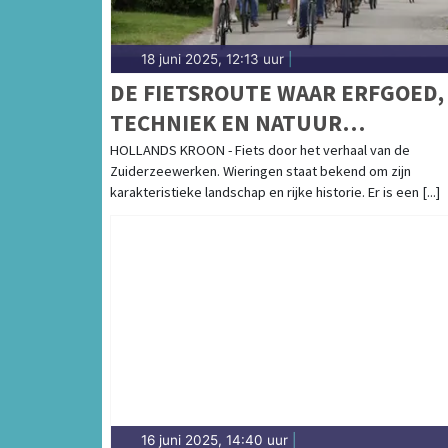
18 juni 2025, 12:13 uur
|
DE FIETSROUTE WAAR ERFGOED,
TECHNIEK EN NATUUR
SAMENKOMEN!
HOLLANDS KROON - Fiets door het verhaal van de
Zuiderzeewerken. Wieringen staat bekend om zijn
karakteristieke landschap en rijke historie. Er is een [...]
16 juni 2025, 14:40 uur
|