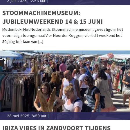
2 juni 2025, 12:53 uur
|
STOOMMACHINEMUSEUM:
JUBILEUMWEEKEND 14 & 15 JUNI
Medemblik- Het Nederlands Stoommachinemuseum, gevestigd in het
voormalig stoomgemaal Vier Noorder Koggen, viert dit weekend het
50-jarig bestaan van [...]
28 mei 2025, 8:59 uur
|
IBIZA VIBES IN ZANDVOORT TIJDENS