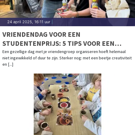
24 april 2025, 16:11 uur
|
VRIENDENDAG VOOR EEN
STUDENTENPRIJS: 5 TIPS VOOR EEN
ONVERGETELIJK UITJE
Een gezellige dag met je vriendengroep organiseren hoeft helemaal
niet ingewikkeld of duur te zijn. Sterker nog: met een beetje creativiteit
en [...]