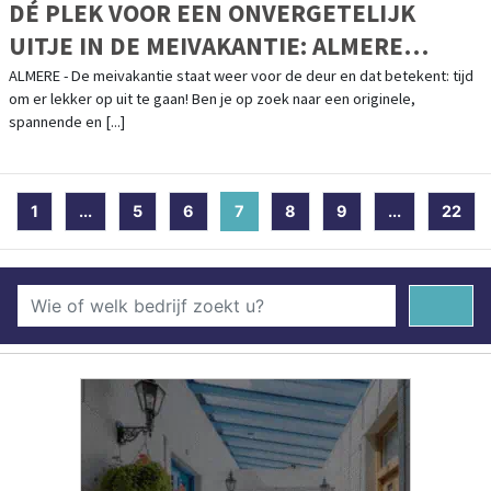
DÉ PLEK VOOR EEN ONVERGETELIJK
UITJE IN DE MEIVAKANTIE: ALMERE
UNDERGROUND
ALMERE - De meivakantie staat weer voor de deur en dat betekent: tijd
om er lekker op uit te gaan! Ben je op zoek naar een originele,
spannende en [...]
1
...
5
6
7
(current)
8
9
...
22