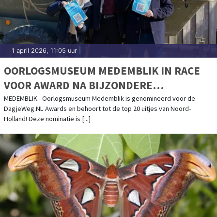
1 april 2026, 11:05 uur
|
OORLOGSMUSEUM MEDEMBLIK IN RACE
VOOR AWARD NA BIJZONDERE
ERKENNING
MEDEMBLIK - Oorlogsmuseum Medemblik is genomineerd voor de
DagjeWeg.NL Awards en behoort tot de top 20 uitjes van Noord-
Holland! Deze nominatie is [...]