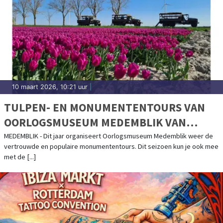
10 maart 2026, 10:21 uur
|
TULPEN- EN MONUMENTENTOURS VAN
OORLOGSMUSEUM MEDEMBLIK VAN
START!
MEDEMBLIK - Dit jaar organiseert Oorlogsmuseum Medemblik weer de
vertrouwde en populaire monumententours. Dit seizoen kun je ook mee
met de [...]