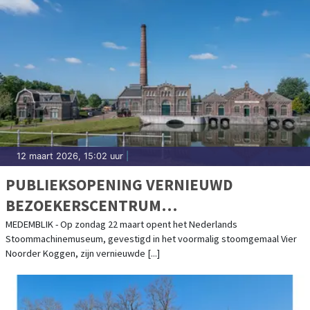
12 maart 2026, 15:02 uur
|
PUBLIEKSOPENING VERNIEUWD
BEZOEKERSCENTRUM
STOOMMACHINEMUSEUM
MEDEMBLIK - Op zondag 22 maart opent het Nederlands
Stoommachinemuseum, gevestigd in het voormalig stoomgemaal Vier
Noorder Koggen, zijn vernieuwde [...]