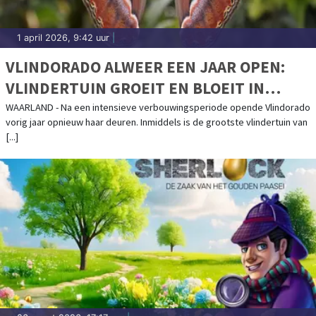
1 april 2026, 9:42 uur
|
VLINDORADO ALWEER EEN JAAR OPEN:
VLINDERTUIN GROEIT EN BLOEIT IN
WAARLAND
WAARLAND - Na een intensieve verbouwingsperiode opende Vlindorado
vorig jaar opnieuw haar deuren. Inmiddels is de grootste vlindertuin van
[...]