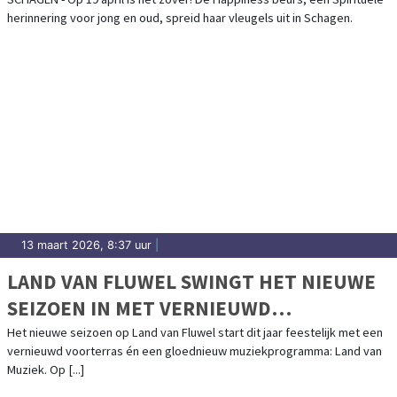
herinnering voor jong en oud, spreid haar vleugels uit in Schagen.
13 maart 2026, 8:37 uur
|
LAND VAN FLUWEL SWINGT HET NIEUWE
SEIZOEN IN MET VERNIEUWD
VOORTERRAS EN LAND VAN MUZIEK
Het nieuwe seizoen op Land van Fluwel start dit jaar feestelijk met een
vernieuwd voorterras én een gloednieuw muziekprogramma: Land van
Muziek. Op [...]