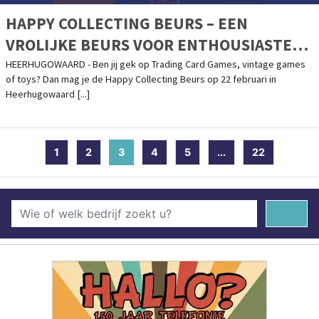
HAPPY COLLECTING BEURS – EEN
VROLIJKE BEURS VOOR ENTHOUSIASTE
VERZAMELAARS
HEERHUGOWAARD - Ben jij gek op Trading Card Games, vintage games
of toys? Dan mag je de Happy Collecting Beurs op 22 februari in
Heerhugowaard [...]
1
2
3
(current)
4
5
...
22