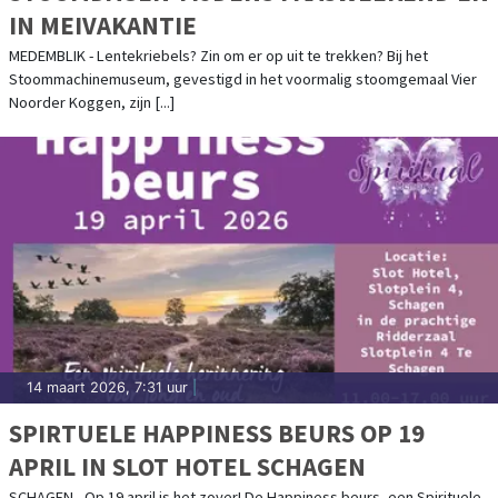
IN MEIVAKANTIE
MEDEMBLIK - Lentekriebels? Zin om er op uit te trekken? Bij het
Stoommachinemuseum, gevestigd in het voormalig stoomgemaal Vier
Noorder Koggen, zijn [...]
14 maart 2026, 7:31 uur
|
SPIRTUELE HAPPINESS BEURS OP 19
APRIL IN SLOT HOTEL SCHAGEN
SCHAGEN - Op 19 april is het zover! De Happiness beurs, een Spirituele