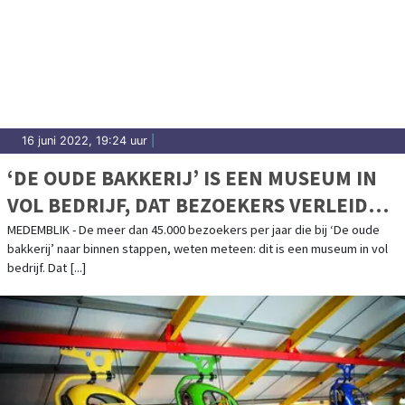
16 juni 2022, 19:24 uur
|
‘DE OUDE BAKKERIJ’ IS EEN MUSEUM IN
VOL BEDRIJF, DAT BEZOEKERS VERLEIDT
VIA ALLE ZINTUIGEN
MEDEMBLIK - De meer dan 45.000 bezoekers per jaar die bij ‘De oude
bakkerij’ naar binnen stappen, weten meteen: dit is een museum in vol
bedrijf. Dat [...]