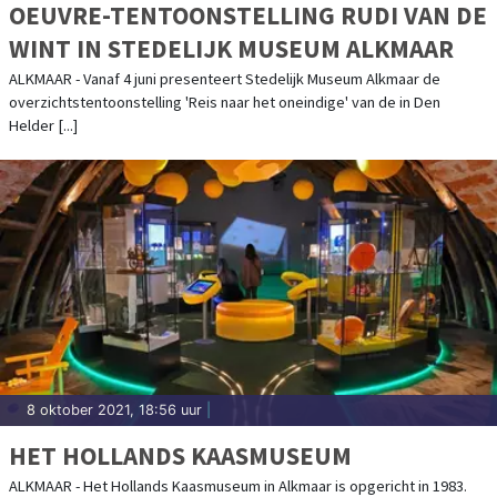
OEUVRE-TENTOONSTELLING RUDI VAN DE
WINT IN STEDELIJK MUSEUM ALKMAAR
ALKMAAR - Vanaf 4 juni presenteert Stedelijk Museum Alkmaar de
overzichtstentoonstelling 'Reis naar het oneindige' van de in Den
Helder [...]
8 oktober 2021, 18:56 uur
|
HET HOLLANDS KAASMUSEUM
ALKMAAR - Het Hollands Kaasmuseum in Alkmaar is opgericht in 1983.