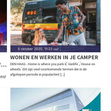
6 oktober 2020, 11:23 uur
|
WONEN EN WERKEN IN JE CAMPER
VAT
DEN HAAG - Home is where you park it́,́ Vanlife ́, ́House on
wheels ́-Dit zijn veel voorkomende termen die in de
afgelopen periode in populariteit [...]
rijf