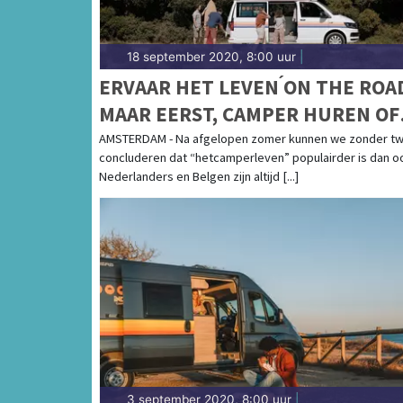
18 september 2020, 8:00 uur
|
ERVAAR HET LEVEN ́ON THE ROAD 
MAAR EERST, CAMPER HUREN OF
KOPEN?
AMSTERDAM - Na afgelopen zomer kunnen we zonder twi
concluderen dat “hetcamperleven” populairder is dan oo
Nederlanders en Belgen zijn altijd [...]
3 september 2020, 8:00 uur
|