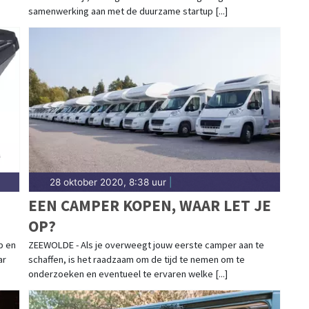
PLANTEN VAN BOMEN
samenwerking aan met de duurzame startup [...]
28 oktober 2020, 8:38 uur
|
EEN CAMPER KOPEN, WAAR LET JE
OP?
p en
ZEEWOLDE - Als je overweegt jouw eerste camper aan te
ar
schaffen, is het raadzaam om de tijd te nemen om te
onderzoeken en eventueel te ervaren welke [...]