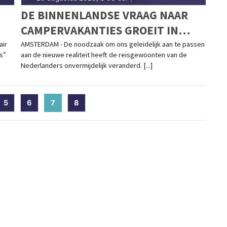
DE BINNENLANDSE VRAAG NAAR
CAMPERVAKANTIES GROEIT IN
JUNI EN JULI 900% IN
air
AMSTERDAM - De noodzaak om ons geleidelijk aan te passen
s”
aan de nieuwe realiteit heeft de reisgewoonten van de
VERGELIJKING MET VORIG JAAR
Nederlanders onvermijdelijk veranderd. [...]
5
6
7
(current)
8