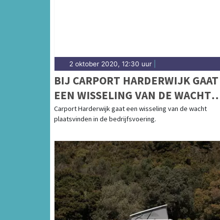
2 oktober 2020, 12:30 uur
|
BIJ CARPORT HARDERWIJK GAAT
EEN WISSELING VAN DE WACHT
PLAATSVINDEN IN DE
Carport Harderwijk gaat een wisseling van de wacht
plaatsvinden in de bedrijfsvoering.
BEDRIJFSVOERING