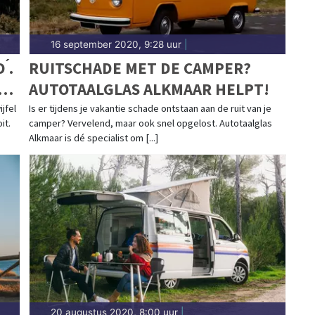
16 september 2020, 9:28 uur
|
́.
RUITSCHADE MET DE CAMPER?
AUTOTAALGLAS ALKMAAR HELPT!
jfel
Is er tijdens je vakantie schade ontstaan aan de ruit van je
it.
camper? Vervelend, maar ook snel opgelost. Autotaalglas
Alkmaar is dé specialist om [...]
20 augustus 2020, 8:00 uur
|