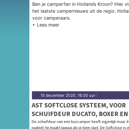
Ben je camperfan in Hollands Kroon? Hier vi
het laatste campernieuws uit de regio. Holl
voor camperaars.
15 december 2020, 18:30 uur
|
AST SOFTCLOSE SYSTEEM, VOOR
SCHUIFDEUR DUCATO, BOXER EN
JUMPER >2006
De schuifdeur van een buscamper heeft eigenlijk maar 
nadeel: hij maakt lawaai als je hem sluit. De Softclose is 