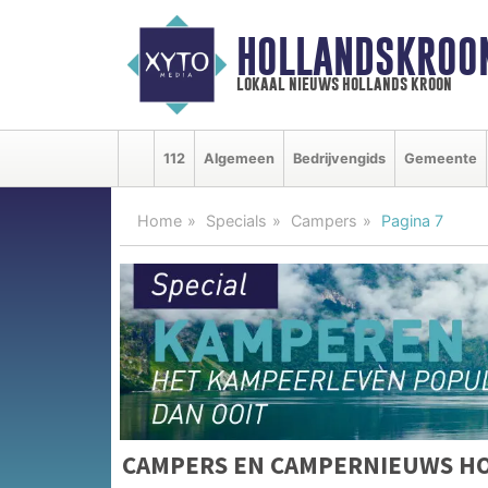
HOLLANDSKROO
lokaal nieuws hollands kroon
112
Algemeen
Bedrijvengids
Gemeente
Home
Specials
Campers
Pagina 7
CAMPERS EN CAMPERNIEUWS H