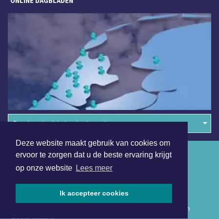
ONLINE DAGBLADEN
Overige dagbladen in de regio
Deze website maakt gebruik van cookies om
Algemene voorwaarden
ervoor te zorgen dat u de beste ervaring krijgt
op onze website
Lees meer
Disclaimer
Privacy Statement
Ik accepteer cookies
Copyright (c) 2026 | Hollandskroondagblad.nl - Alle rechten
voorbehouden