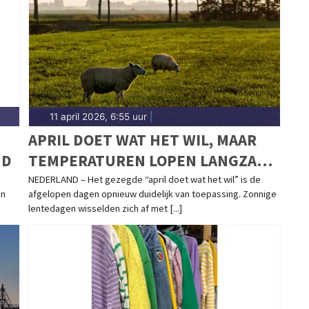
ngermeer.
11 april 2026, 6:55 uur
|
APRIL DOET WAT HET WIL, MAAR
ND
TEMPERATUREN LOPEN LANGZAAM
OP
NEDERLAND – Het gezegde “april doet wat het wil” is de
en
afgelopen dagen opnieuw duidelijk van toepassing. Zonnige
lentedagen wisselden zich af met [...]