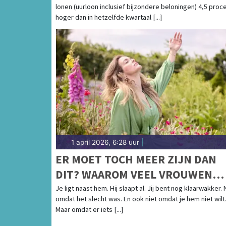
lonen (uurloon inclusief bijzondere beloningen) 4,5 proc
hoger dan in hetzelfde kwartaal [...]
1 april 2026, 6:28 uur
|
ER MOET TOCH MEER ZIJN DAN
DIT? WAAROM VEEL VROUWEN
TIJDENS SEKS AFHAKEN
Je ligt naast hem. Hij slaapt al. Jij bent nog klaarwakker. 
omdat het slecht was. En ook niet omdat je hem niet wilt
Maar omdat er iets [...]