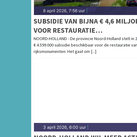
8 april 2026, 7:56 uur
|
SUBSIDIE VAN BIJNA € 4,6 MILJ
VOOR RESTAURATIE
RIJKSMONUMENTEN
NOORD-HOLLAND - De provincie Noord-Holland stelt in 
€ 4.599.000 subsidie beschikbaar voor de restauratie va
rijksmonumenten. Het gaat om [...]
3 april 2026, 6:00 uur
|