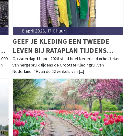
8 april 2026, 17:01 uur
|
GEEF JE KLEDING EEN TWEEDE
LEVEN BIJ RATAPLAN TIJDENS
LANDELIJKE KLEDINGRUILACTIE
.000
Op zaterdag 11 april 2026 staat heel Nederland in het teken
in
van hergebruik tijdens de Grootste Kledingruil van
Nederland. 49 van de 52 winkels van [...]