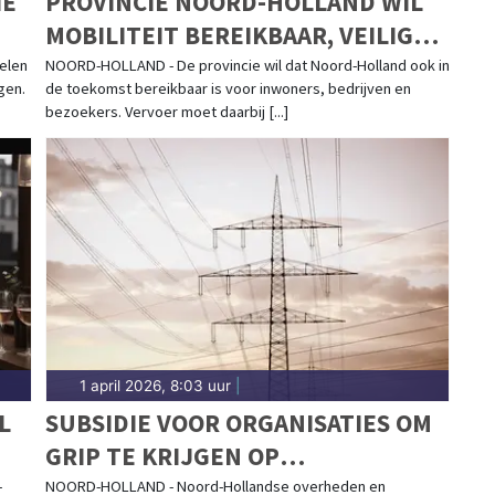
IE
PROVINCIE NOORD-HOLLAND WIL
MOBILITEIT BEREIKBAAR, VEILIG
EN TOEGANKELIJK HOUDEN
elen
NOORD-HOLLAND - De provincie wil dat Noord-Holland ook in
gen.
de toekomst bereikbaar is voor inwoners, bedrijven en
bezoekers. Vervoer moet daarbij [...]
1 april 2026, 8:03 uur
|
L
SUBSIDIE VOOR ORGANISATIES OM
GRIP TE KRIJGEN OP
STROOMVERBRUIK
-
NOORD-HOLLAND - Noord-Hollandse overheden en