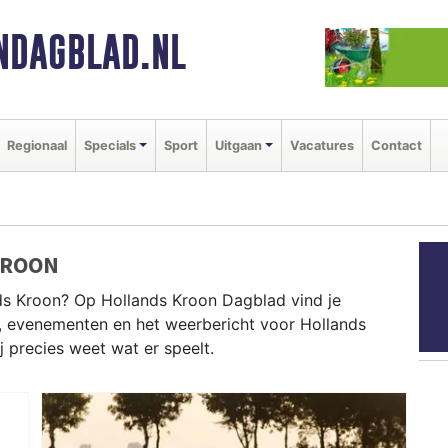
NDAGBLAD.NL
Regionaal
Specials
Sport
Uitgaan
Vacatures
Contact
KROON
s Kroon? Op Hollands Kroon Dagblad vind je
n, evenementen en het weerbericht voor Hollands
j precies weet wat er speelt.
ANDS KROON
en als de Wieringer Marktdag en het weersbericht