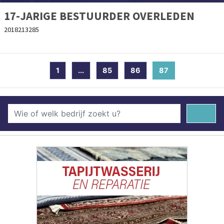
17-JARIGE BESTUURDER OVERLEDEN
2018213285
1
...
85
86
87
(current)