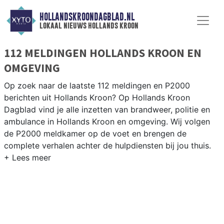
HOLLANDSKROONDAGBLAD.NL
lokaal nieuws hollands kroon
112 MELDINGEN HOLLANDS KROON EN
OMGEVING
Op zoek naar de laatste 112 meldingen en P2000
berichten uit Hollands Kroon? Op Hollands Kroon
Dagblad vind je alle inzetten van brandweer, politie en
ambulance in Hollands Kroon en omgeving. Wij volgen
de P2000 meldkamer op de voet en brengen de
complete verhalen achter de hulpdiensten bij jou thuis.
P2000 MELDINGEN HOLLANDS KROON
Van incidenten op de N9 en de A7 tot meldingen in Anna
Paulowna, Wieringerwerf, Hippolytushoef en andere
kernen in Hollands Kroon — onze redactie is er snel bij.