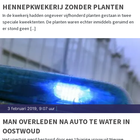
HENNEPKWEKERIJ ZONDER PLANTEN
In de kwekerij hadden ongeveer vijfhonderd planten gestaan in twee
speciale kweektenten. De planten waren echter inmiddels geruimd en
er stond geen [...]
3 februari 2019, 9:07 uur
|
MAN OVERLEDEN NA AUTO TE WATER IN
OOSTWOUD
Het voertuig werd bestuurd door een 19-jarige vrouw uit Nieuwe