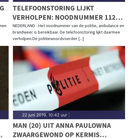
NG
TELEFOONSTORING LIJKT
VERHOLPEN: NOODNUMMER 112
WEER BEREIKBAAR
amen
NEDERLAND - Het noodnummer van de politie, ambulance en
brandweer is bereikbaar. De telefoonstoring lijkt daarmee
verholpen.De politiewoordvoerder [...]
22 juni 2019, 10:42 uur
|
MAN (20) UIT ANNA PAULOWNA
ZWAARGEWOND OP KERMIS