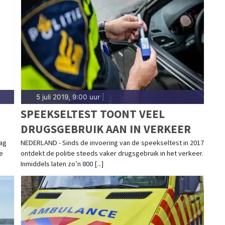
ngen in Anna Paulowna, Wieringerwerf,
 Kroon — onze redactie is er snel bij.
5 juli 2019, 9:00 uur
|
SPEEKSELTEST TOONT VEEL
DRUGSGEBRUIK AAN IN VERKEER
dag
NEDERLAND - Sinds de invoering van de speekseltest in 2017
e
ontdekt de politie steeds vaker drugsgebruik in het verkeer.
Inmiddels laten zo’n 800 [...]