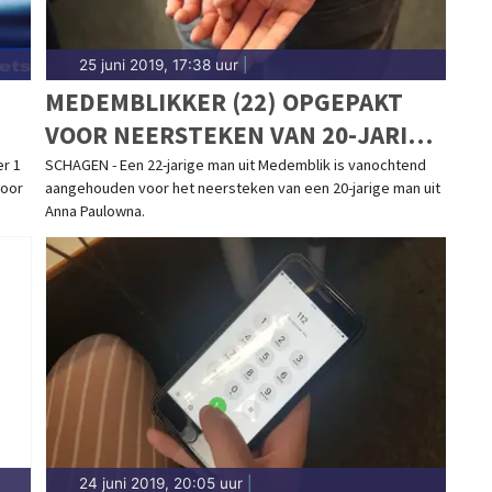
25 juni 2019, 17:38 uur
|
MEDEMBLIKKER (22) OPGEPAKT
VOOR NEERSTEKEN VAN 20-JARIGE
MAN OP KERMIS IN SCHAGEN
er 1
SCHAGEN - Een 22-jarige man uit Medemblik is vanochtend
voor
aangehouden voor het neersteken van een 20-jarige man uit
Anna Paulowna.
24 juni 2019, 20:05 uur
|