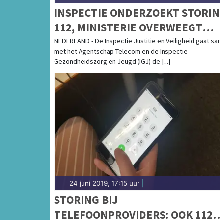
INSPECTIE ONDERZOEKT STORI
112, MINISTERIE OVERWEEGT
ANDERE PROVIDER
NEDERLAND - De Inspectie Justitie en Veiligheid gaat s
met het Agentschap Telecom en de Inspectie
Gezondheidszorg en Jeugd (IGJ) de [...]
24 juni 2019, 17:15 uur
|
STORING BIJ
TELEFOONPROVIDERS: OOK 112