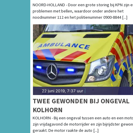
NIET BEREIKBAAR
NOORD-HOLLAND - Door een grote storing bij KPN zijn e
problemen met bellen, waardoor onder andere het
noodnummer 112 en het politienummer 0900-8844 [...]
22 juni 2019, 7:37 uur
|
TWEE GEWONDEN BIJ ONGEVAL
KOLHORN
KOLHORN - Bij een ongeval tussen een auto en een mot
zijn vrijdagavond de motorrijder en zijn bijrijdster gewo
geraakt. De motor raakte de auto [...]