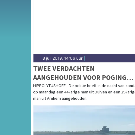
Van incidenten op de N9 en de A7 tot meldi
Hippolytushoef en andere kernen in Hollands
8 juli 2019, 14:06 uur
|
TWEE VERDACHTEN
AANGEHOUDEN VOOR POGING
AUTO INBRAAK
HIPPOLYTUSHOEF - De politie heeft in de nacht van zon
op maandag een 44-jarige man uit Duiven en een 29-jarig
man uit Arnhem aangehouden.