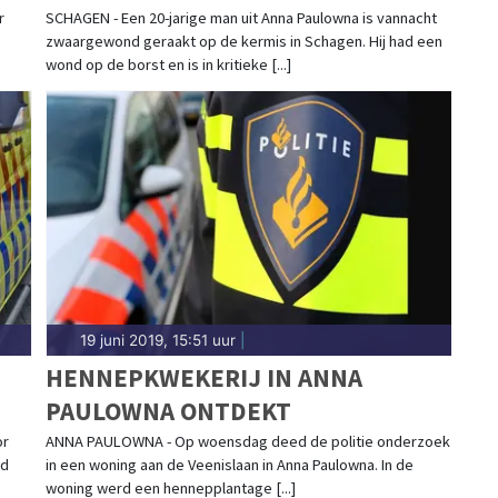
SCHAGEN: SCHAGERNEES (22)
r
SCHAGEN - Een 20-jarige man uit Anna Paulowna is vannacht
zwaargewond geraakt op de kermis in Schagen. Hij had een
GEARRESTEERD
wond op de borst en is in kritieke [...]
19 juni 2019, 15:51 uur
|
HENNEPKWEKERIJ IN ANNA
PAULOWNA ONTDEKT
or
ANNA PAULOWNA - Op woensdag deed de politie onderzoek
nd
in een woning aan de Veenislaan in Anna Paulowna. In de
woning werd een hennepplantage [...]