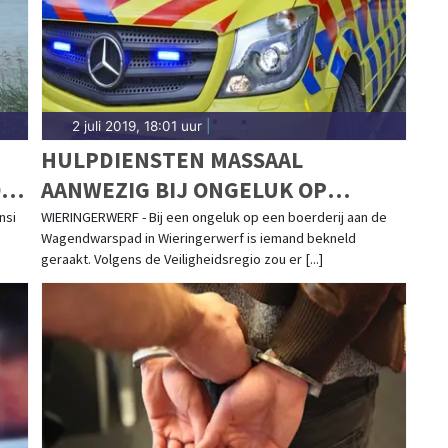
2 juli 2019, 18:01 uur
|
HULPDIENSTEN MASSAAL
OG
AANWEZIG BIJ ONGELUK OP
BOERDERIJ IN WIERINGERWERF
nsi
WIERINGERWERF - Bij een ongeluk op een boerderij aan de
Wagendwarspad in Wieringerwerf is iemand bekneld
geraakt. Volgens de Veiligheidsregio zou er [...]