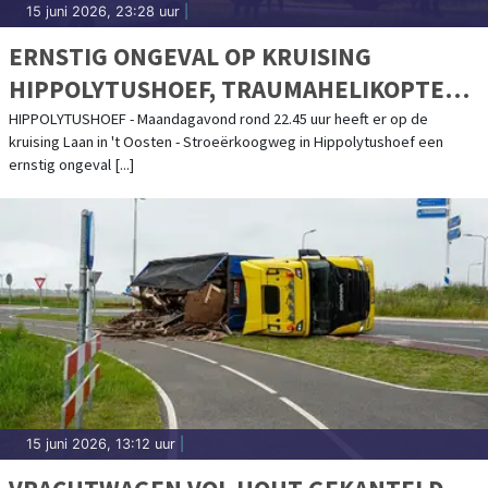
15 juni 2026, 23:28 uur
|
ERNSTIG ONGEVAL OP KRUISING
HIPPOLYTUSHOEF, TRAUMAHELIKOPTER
TER PLAATSE
HIPPOLYTUSHOEF - Maandagavond rond 22.45 uur heeft er op de
kruising Laan in 't Oosten - Stroeërkoogweg in Hippolytushoef een
ernstig ongeval [...]
15 juni 2026, 13:12 uur
|