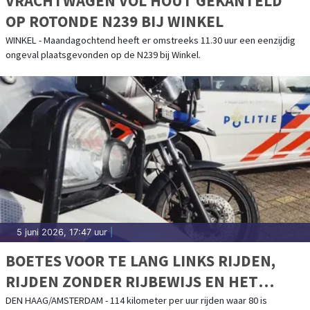
VRACHTWAGEN VOL HOUT GEKANTELD
OP ROTONDE N239 BIJ WINKEL
WINKEL - Maandagochtend heeft er omstreeks 11.30 uur een eenzijdig
ongeval plaatsgevonden op de N239 bij Winkel.
5 juni 2026, 17:47 uur
|
BOETES VOOR TE LANG LINKS RIJDEN,
RIJDEN ZONDER RIJBEWIJS EN HET
VASTHOUDEN VAN EEN TELEFOON
DEN HAAG/AMSTERDAM - 114 kilometer per uur rijden waar 80 is