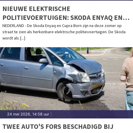
NIEUWE ELEKTRISCHE
POLITIEVOERTUIGEN: SKODA ENYAQ EN
CUPRA BORN
NEDERLAND - De Skoda Enyaq en Cupra Born zijn na deze zomer op
straat te zien als herkenbare elektrische politievoertuigen. De Skoda
wordt als [...]
24 mei 2026, 14:58 uur
|
TWEE AUTO'S FORS BESCHADIGD BIJ