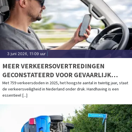
3 juni 2026, 11:09 uur
|
MEER VERKEERSOVERTREDINGEN
GECONSTATEERD VOOR GEVAARLIJK
RIJGEDRAG
Met 759 verkeersdoden in 2025, het hoogste aantal in twintig jaar, staat
de verkeersveiligheid in Nederland onder druk. Handhaving is een
essentieel [...]