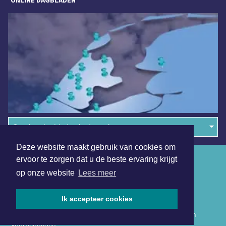
Overige dagbladen in de regio
Deze website maakt gebruik van cookies om
Algemene voorwaarden
ervoor te zorgen dat u de beste ervaring krijgt
op onze website
Lees meer
Disclaimer
Privacy Statement
Ik accepteer cookies
Copyright (c) 2026 | Hollandskroondagblad.nl - Alle rechten
voorbehouden