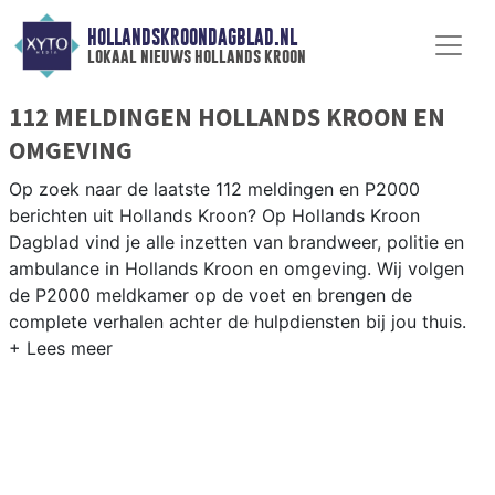
HOLLANDSKROONDAGBLAD.NL
lokaal nieuws hollands kroon
112 MELDINGEN HOLLANDS KROON EN
OMGEVING
Op zoek naar de laatste 112 meldingen en P2000
berichten uit Hollands Kroon? Op Hollands Kroon
Dagblad vind je alle inzetten van brandweer, politie en
ambulance in Hollands Kroon en omgeving. Wij volgen
de P2000 meldkamer op de voet en brengen de
complete verhalen achter de hulpdiensten bij jou thuis.
P2000 MELDINGEN HOLLANDS KROON
Van incidenten op de N9 en de A7 tot meldingen in Anna
Paulowna, Wieringerwerf, Hippolytushoef en andere
kernen in Hollands Kroon — onze redactie is er snel bij.