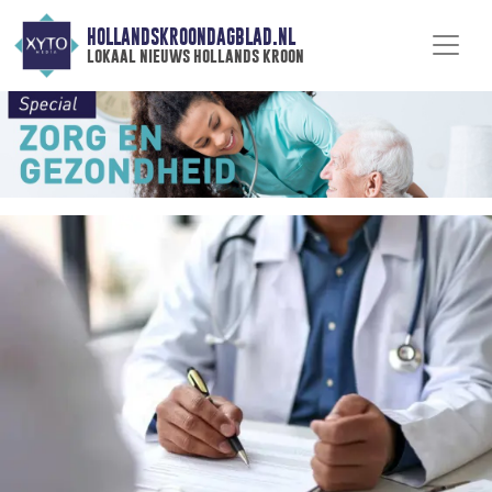
HOLLANDSKROONDAGBLAD.NL
lokaal nieuws hollands kroon