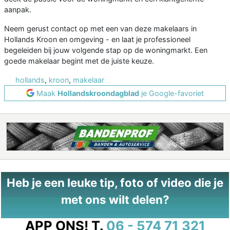
aanpak.
Neem gerust contact op met een van deze makelaars in
Hollands Kroon en omgeving - en laat je professioneel
begeleiden bij jouw volgende stap op de woningmarkt. Een
goede makelaar begint met de juiste keuze.
hollands
,
kroon
,
makelaar
Maak
Hollandskroondagblad
je Google-favoriet
Heb je een leuke tip, foto of video die je
met ons wilt delen?
APP ONS!
T.
06 - 574 71 321