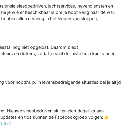
sionele sleepbedrijven, jachtservices, havendiensten en
e je wie er beschikbaar is om je boot veilig naar de wal,
 hebben allen ervaring in het slepen van sloepen,
meestal nog niet opgelost. Daarom biedt
urs en duikers, zodat je snel de juiste hulp kunt vinden
ng voor noodhulp. In levensbedreigende situaties bel je altijd
g. Nieuwe sleepbedrijven sluiten zich dagelijks aan.
an updates en tips kunnen de Facebookgroep volgen: 👉
10977