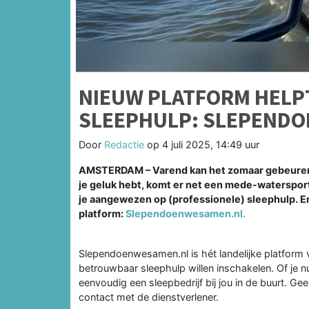
NIEUW PLATFORM HELP
SLEEPHULP: SLEPENDO
Door
Redactie
op
4 juli 2025, 14:49 uur
AMSTERDAM – Varend kan het zomaar gebeuren: 
je geluk hebt, komt er net een mede-watersporte
je aangewezen op (professionele) sleephulp. En 
platform:
Slependoenwesamen.nl.
Slependoenwesamen.nl is hét landelijke platform
betrouwbaar sleephulp willen inschakelen. Of je nu
eenvoudig een sleepbedrijf bij jou in de buurt. 
contact met de dienstverlener.