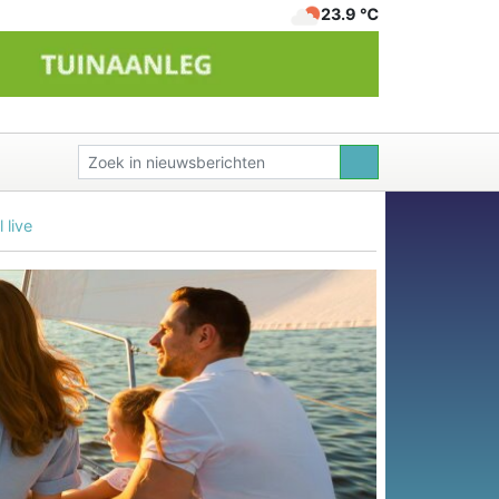
23.9 ℃
 live