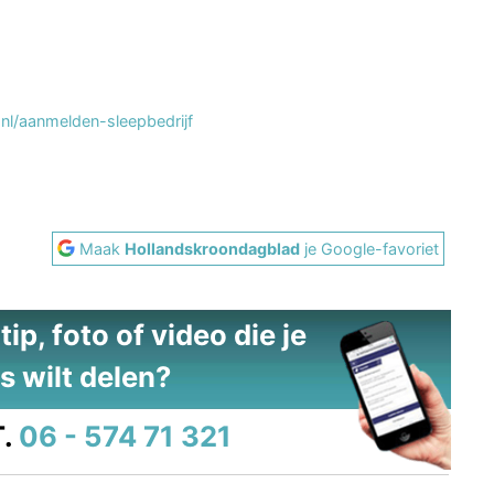
l/aanmelden-sleepbedrijf
Maak
Hollandskroondagblad
je Google-favoriet
ip, foto of video die je
s wilt delen?
.
06 - 574 71 321