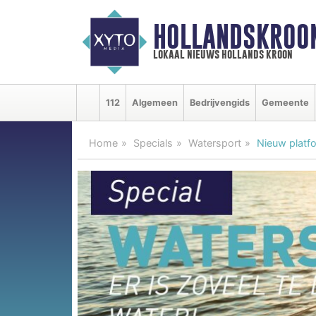
HOLLANDSKROO
lokaal nieuws hollands kroon
112
Algemeen
Bedrijvengids
Gemeente
Home
Specials
Watersport
Nieuw platf