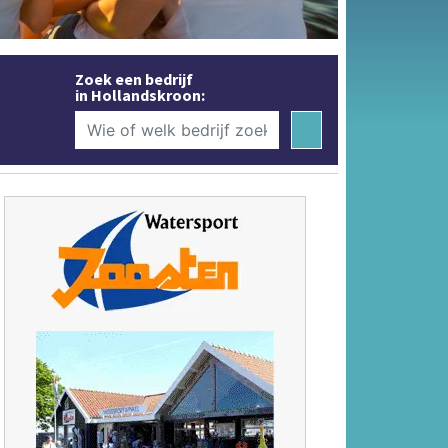
Zoek een bedrijf
in Hollandskroon: