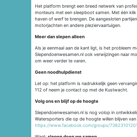
Het platform brengt een breed netwerk van profes
monteurs met een sleepboot samen. Met één klik zi
haven of werf te brengen. De aangesloten partijen
motorjachten en andere pleziervaartuigen.
Meer dan slepen alleen
Als je eenmaal aan de kant ligt, is het probleem 
Slependoenwesamen.nl ook verwijzingen naar monte
om weer verder te varen.
Geen noodhulpdienst
Let op: het platform is nadrukkelijk geen vervangi
112 of neem je contact op met de Kustwacht.
Volg ons en blijf op de hoogte
Slependoenwesamen.nl is nog volop in ontwikkelin
Watersporters die op de hoogte willen blijven v
https://www.facebook.com/groups/7382310120
Want:
slepen doen we samen.