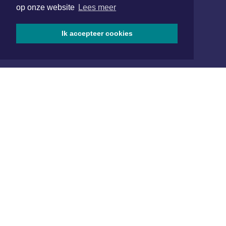
op onze website
Lees meer
SOCIAL MEDIA
Ik accepteer cookies
NIEUWSBRIEF AANMELDEN
Schrijf je in voor onze nieuwsbrief en krijg wekelijks een
samenvatting van alle gebeurtenissen uit jouw regio.
Aanmelden
ONLINE DAGBLADEN