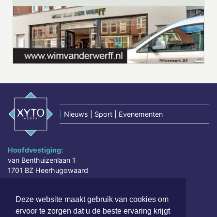
|
Nieuws | Sport | Evenementen
Hoofdvestiging:
van Benthuizenlaan 1
1701 BZ Heerhugowaard
072 8200 600
Deze website maakt gebruik van cookies om
redactie@xyto.nl
ervoor te zorgen dat u de beste ervaring krijgt
www.xyto.nl