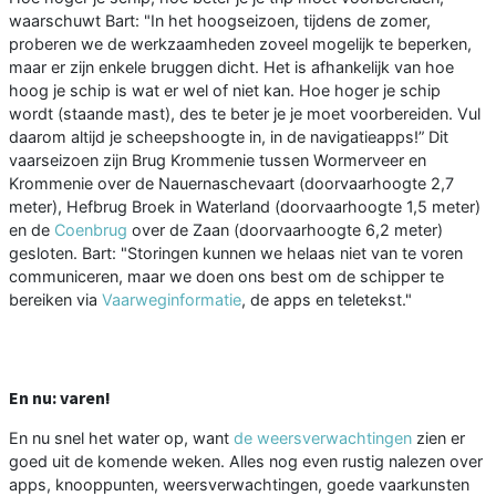
waarschuwt Bart: "In het hoogseizoen, tijdens de zomer,
proberen we de werkzaamheden zoveel mogelijk te beperken,
maar er zijn enkele bruggen dicht. Het is afhankelijk van hoe
hoog je schip is wat er wel of niet kan. Hoe hoger je schip
wordt (staande mast), des te beter je je moet voorbereiden. Vul
daarom altijd je scheepshoogte in, in de navigatieapps!” Dit
vaarseizoen zijn Brug Krommenie tussen Wormerveer en
Krommenie over de Nauernaschevaart (doorvaarhoogte 2,7
meter), Hefbrug Broek in Waterland (doorvaarhoogte 1,5 meter)
en de
Coenbrug
over de Zaan (doorvaarhoogte 6,2 meter)
gesloten. Bart: "Storingen kunnen we helaas niet van te voren
communiceren, maar we doen ons best om de schipper te
bereiken via
Vaarweginformatie
, de apps en teletekst."
En nu: varen!
En nu snel het water op, want
de weersverwachtingen
zien er
goed uit de komende weken. Alles nog even rustig nalezen over
apps, knooppunten, weersverwachtingen, goede vaarkunsten