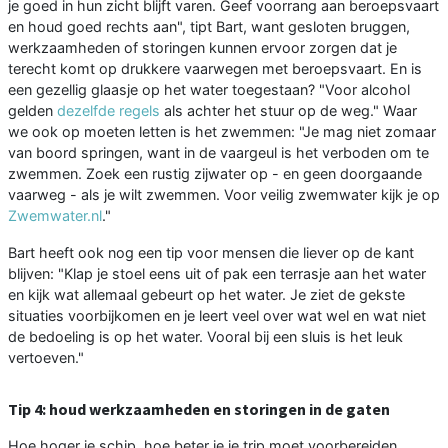
je goed in hun zicht blijft varen. Geef voorrang aan beroepsvaart
en houd goed rechts aan", tipt Bart, want gesloten bruggen,
werkzaamheden of storingen kunnen ervoor zorgen dat je
terecht komt op drukkere vaarwegen met beroepsvaart. En is
een gezellig glaasje op het water toegestaan? "Voor alcohol
gelden
dezelfde regels
als achter het stuur op de weg." Waar
we ook op moeten letten is het zwemmen: "Je mag niet zomaar
van boord springen, want in de vaargeul is het verboden om te
zwemmen. Zoek een rustig zijwater op - en geen doorgaande
vaarweg - als je wilt zwemmen. Voor veilig zwemwater kijk je op
Zwemwater.nl
."
Bart heeft ook nog een tip voor mensen die liever op de kant
blijven: "Klap je stoel eens uit of pak een terrasje aan het water
en kijk wat allemaal gebeurt op het water. Je ziet de gekste
situaties voorbijkomen en je leert veel over wat wel en wat niet
de bedoeling is op het water. Vooral bij een sluis is het leuk
vertoeven."
Tip 4: houd werkzaamheden en storingen in de gaten
Hoe hoger je schip, hoe beter je je trip moet voorbereiden,