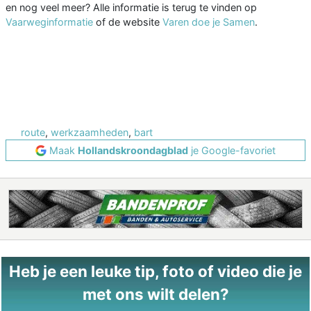
en nog veel meer? Alle informatie is terug te vinden op
Vaarweginformatie
of de website
Varen doe je Samen
.
route
,
werkzaamheden
,
bart
Maak
Hollandskroondagblad
je Google-favoriet
Heb je een leuke tip, foto of video die je
met ons wilt delen?