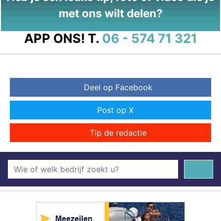
met ons wilt delen?
APP ONS!
T.
06 - 574 71 321
Deel op Facebook
Post op X
Tip de redactie