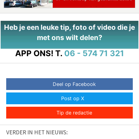
Heb je een leuke tip, foto of video die je
met ons wilt delen?
APP ONS!
T.
06 - 574 71 321
Deel op Facebook
Post op X
Tip de redactie
VERDER IN HET NIEUWS: