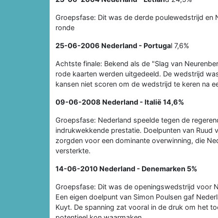
Groepsfase: Dit was de derde poulewedstrijd en
ronde
25-06-2006
Nederland - Portuga
l 7,6%
Achtste finale: Bekend als de "Slag van Neurenbe
rode kaarten werden uitgedeeld. De wedstrijd wa
kansen niet scoren om de wedstrijd te keren na 
09-06-2008
Nederland - Italië
14,6%
Groepsfase: Nederland speelde tegen de regerend
indrukwekkende prestatie. Doelpunten van Ruud v
zorgden voor een dominante overwinning, die Nede
versterkte.
14-06-2010
Nederland - Denemarken
5%
Groepsfase: Dit was de openingswedstrijd voor Ned
Een eigen doelpunt van Simon Poulsen gaf Nederl
Kuyt. De spanning zat vooral in de druk om het t
potentieel kon waarmaken.