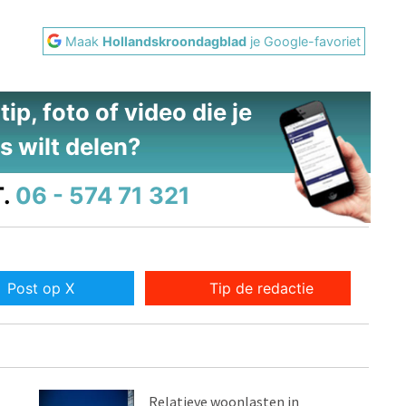
Maak
Hollandskroondagblad
je Google-favoriet
ip, foto of video die je
s wilt delen?
.
06 - 574 71 321
Post op X
Tip de redactie
Relatieve woonlasten in