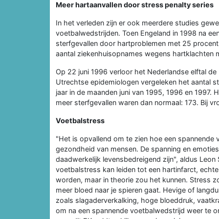
Meer hartaanvallen door stress penalty series
In het verleden zijn er ook meerdere studies gewee
voetbalwedstrijden. Toen Engeland in 1998 na een
sterfgevallen door hartproblemen met 25 procent
aantal ziekenhuisopnames wegens hartklachten m
Op 22 juni 1996 verloor het Nederlandse elftal de
Utrechtse epidemiologen vergeleken het aantal s
jaar in de maanden juni van 1995, 1996 en 1997. H
meer sterfgevallen waren dan normaal: 173. Bij v
Voetbalstress
"Het is opvallend om te zien hoe een spannende 
gezondheid van mensen. De spanning en emoties 
daadwerkelijk levensbedreigend zijn", aldus Leon S
voetbalstress kan leiden tot een hartinfarct, ec
worden, maar in theorie zou het kunnen. Stress zorg
meer bloed naar je spieren gaat. Hevige of langdu
zoals slagaderverkalking, hoge bloeddruk, vaatkra
om na een spannende voetbalwedstrijd weer te o