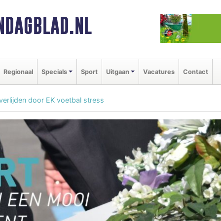
NDAGBLAD.NL
Regionaal
Specials
Sport
Uitgaan
Vacatures
Contact
rlijden door EK voetbal stress