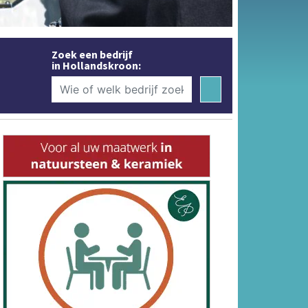
Zoek een bedrijf
in Hollandskroon: