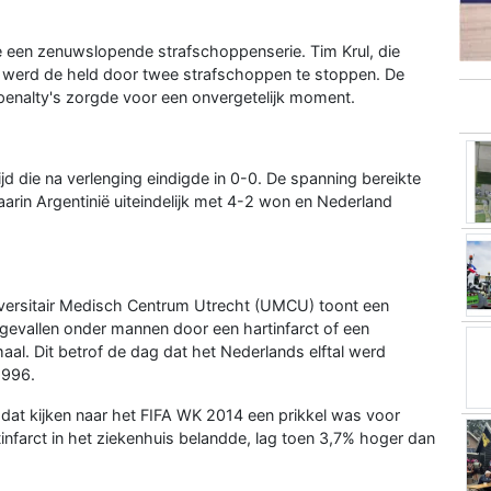
de een zenuwslopende strafschoppenserie. Tim Krul, die
 werd de held door twee strafschoppen te stoppen. De
penalty's zorgde voor een onvergetelijk moment.
ijd die na verlenging eindigde in 0-0. De spanning bereikte
arin Argentinië uiteindelijk met 4-2 won en Nederland
versitair Medisch Centrum Utrecht (UMCU) toont een
erfgevallen onder mannen door een hartinfarct of een
al. Dit betrof de dag dat het Nederlands elftal werd
1996.
 dat kijken naar het FIFA WK 2014 een prikkel was voor
tinfarct in het ziekenhuis belandde, lag toen 3,7% hoger dan