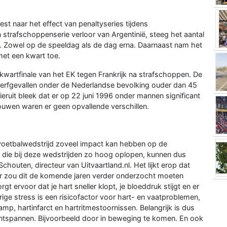
st naar het effect van penaltyseries tijdens
 strafschoppenserie verloor van Argentinië, steeg het aantal
. Zowel op de speeldag als de dag erna. Daarnaast nam het
et een kwart toe.
 kwartfinale van het EK tegen Frankrijk na strafschoppen. De
terfgevallen onder de Nederlandse bevolking ouder dan 45
ieruit bleek dat er op 22 juni 1996 onder mannen significant
rouwen waren er geen opvallende verschillen.
voetbalwedstrijd zoveel impact kan hebben op de
die bij deze wedstrijden zo hoog oplopen, kunnen dus
chouten, directeur van Uitvaartland.nl. Het lijkt erop dat
hter zou dit de komende jaren verder onderzocht moeten
t ervoor dat je hart sneller klopt, je bloeddruk stijgt en er
rige stress is een risicofactor voor hart- en vaatproblemen,
mp, hartinfarct en hartritmestoornissen. Belangrijk is dus
ntspannen. Bijvoorbeeld door in beweging te komen. En ook