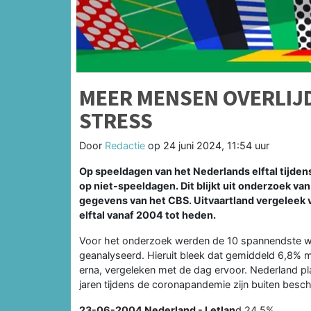
MEER MENSEN OVERLIJ
STRESS
Door
Redactie
op
24 juni 2024, 11:54 uur
Op speeldagen van het Nederlands elftal tijde
op niet-speeldagen. Dit blijkt uit onderzoek v
gegevens van het CBS. Uitvaartland vergeleek
elftal vanaf 2004 tot heden.
Voor het onderzoek werden de 10 spannendste wed
geanalyseerd. Hieruit bleek dat gemiddeld 6,8% 
erna, vergeleken met de dag ervoor. Nederland pla
jaren tijdens de coronapandemie zijn buiten besc
23-06-2004
Nederland - Letlan
d 24,5%