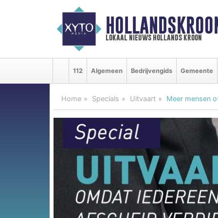
HOLLANDSKROO
lokaal nieuws hollands kroon
112
Algemeen
Bedrijvengids
Gemeente
Home
Specials
Uitvaart
Meer mensen ove