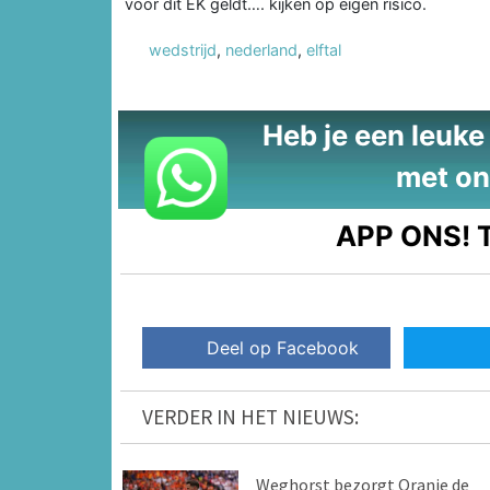
voor dit EK geldt…. kijken op eigen risico.
wedstrijd
,
nederland
,
elftal
Heb je een leuke t
met on
APP ONS!
T
Deel op Facebook
VERDER IN HET NIEUWS:
Weghorst bezorgt Oranje de