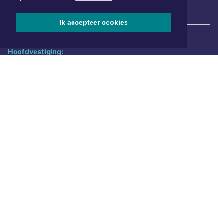
|
Nieuws | Sport | Evenementen
Ik accepteer cookies
Hoofdvestiging:
van Benthuizenlaan 1
1701 BZ Heerhugowaard
072 8200 600
redactie@xyto.nl
www.xyto.nl
SOCIAL MEDIA
NIEUWSBRIEF AANMELDEN
Schrijf je in voor onze nieuwsbrief en krijg wekelijks een
samenvatting van alle gebeurtenissen uit jouw regio.