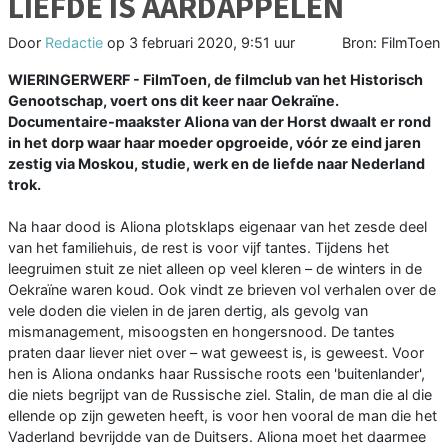
LIEFDE IS AARDAPPELEN
Door
Redactie
op
3 februari 2020, 9:51 uur
Bron: FilmToen
WIERINGERWERF - FilmToen, de filmclub van het Historisch
Genootschap, voert ons dit keer naar Oekraïne.
Documentaire-maakster Aliona van der Horst dwaalt er rond
in het dorp waar haar moeder opgroeide, vóór ze eind jaren
zestig via Moskou, studie, werk en de liefde naar Nederland
trok.
Na haar dood is Aliona plotsklaps eigenaar van het zesde deel
van het familiehuis, de rest is voor vijf tantes. Tijdens het
leegruimen stuit ze niet alleen op veel kleren – de winters in de
Oekraïne waren koud. Ook vindt ze brieven vol verhalen over de
vele doden die vielen in de jaren dertig, als gevolg van
mismanagement, misoogsten en hongersnood. De tantes
praten daar liever niet over – wat geweest is, is geweest. Voor
hen is Aliona ondanks haar Russische roots een 'buitenlander',
die niets begrijpt van de Russische ziel. Stalin, de man die al die
ellende op zijn geweten heeft, is voor hen vooral de man die het
Vaderland bevrijdde van de Duitsers. Aliona moet het daarmee