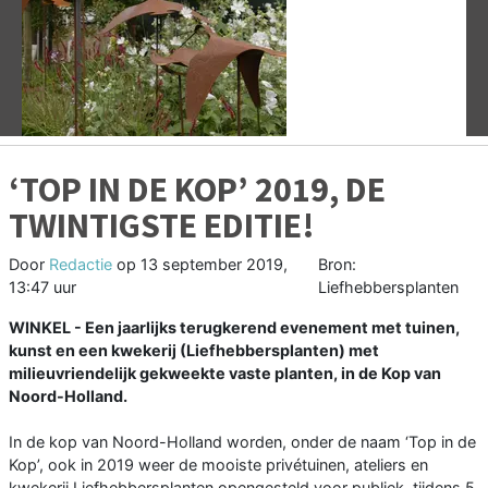
Vorige
V
‘TOP IN DE KOP’ 2019, DE
TWINTIGSTE EDITIE!
Door
Redactie
op
13 september 2019,
Bron:
13:47 uur
Liefhebbersplanten
WINKEL - Een jaarlijks terugkerend evenement met tuinen,
kunst en een kwekerij (Liefhebbersplanten) met
milieuvriendelijk gekweekte vaste planten, in de Kop van
Noord-Holland.
In de kop van Noord-Holland worden, onder de naam ‘Top in de
Kop’, ook in 2019 weer de mooiste privétuinen, ateliers en
kwekerij Liefhebbersplanten opengesteld voor publiek, tijdens 5