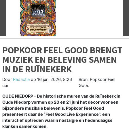
Vorige
V
POPKOOR FEEL GOOD BRENGT
MUZIEK EN BELEVING SAMEN
IN DE RUÏNEKERK
Door
Redactie
op
16 juni 2026, 8:26
Bron: Popkoor Feel
uur
Good
OUDE NIEDORP - De historische muren van de Ruïnekerk in
Oude Niedorp vormen op 20 en 21 juni het decor voor een
bijzondere muzikale belevenis. Popkoor Feel Good
presenteert daar de “Feel Good Live Experience”: een
interactief optreden waarin nostalgie en hedendaagse
klanken samenkomen.