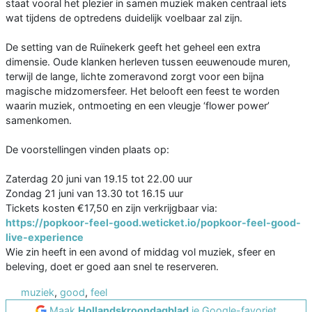
staat vooral het plezier in samen muziek maken centraal iets
wat tijdens de optredens duidelijk voelbaar zal zijn.
De setting van de Ruïnekerk geeft het geheel een extra
dimensie. Oude klanken herleven tussen eeuwenoude muren,
terwijl de lange, lichte zomeravond zorgt voor een bijna
magische midzomersfeer. Het belooft een feest te worden
waarin muziek, ontmoeting en een vleugje ‘flower power’
samenkomen.
De voorstellingen vinden plaats op:
Zaterdag 20 juni van 19.15 tot 22.00 uur
Zondag 21 juni van 13.30 tot 16.15 uur
Tickets kosten €17,50 en zijn verkrijgbaar via:
https://popkoor-feel-good.weticket.io/popkoor-feel-good-
live-experience
Wie zin heeft in een avond of middag vol muziek, sfeer en
beleving, doet er goed aan snel te reserveren.
muziek
,
good
,
feel
Maak
Hollandskroondagblad
je Google-favoriet