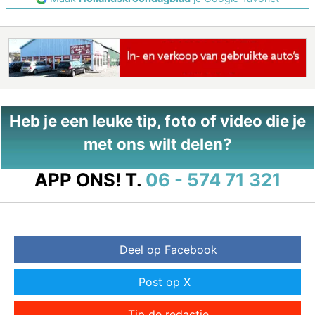
Heb je een leuke tip, foto of video die je
met ons wilt delen?
APP ONS!
T.
06 - 574 71 321
Deel op Facebook
Post op X
Tip de redactie