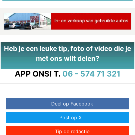
Heb je een leuke tip, foto of video die je
met ons wilt delen?
APP ONS!
T.
06 - 574 71 321
Deel op Facebook
Post op X
Tip de redactie