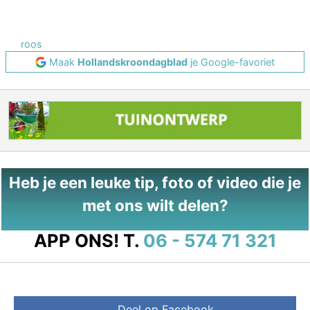
roos
Maak
Hollandskroondagblad
je Google-favoriet
Heb je een leuke tip, foto of video die je
met ons wilt delen?
APP ONS!
T.
06 - 574 71 321
Deel op Facebook