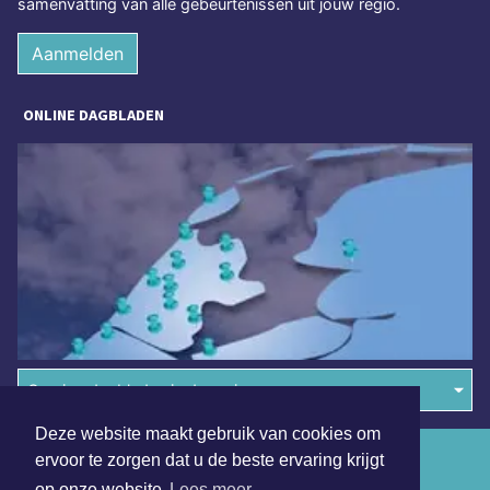
samenvatting van alle gebeurtenissen uit jouw regio.
Aanmelden
ONLINE DAGBLADEN
Overige dagbladen in de regio
Deze website maakt gebruik van cookies om
Algemene voorwaarden
ervoor te zorgen dat u de beste ervaring krijgt
op onze website
Lees meer