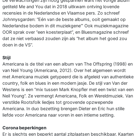
De verwachtingen zijn hoog gespannen want het vorige album
getiteld Me and You dat in 2018 uitkwam ontving lovende
recensies in de Nederlandse en Vlaamse pers. Zo schreef
Johnnysgarden: “Eén van de beste albums, ooit gemaakt op
Nederlandse bodem in dit muziekgene”’ Ook muziekmagazine
OOR sprak over “een koesterplaat”, en Bluesmagazine schreef
dat ze niet verbaasd zouden zijn als “het album het goed zou
doen in de VS”.
Stijl
Americana is de titel van een album van The Offspring (1998) en
van Neil Young (Americana, 2012). Over het algemeen wordt
met Americana muziek getypeerd die is afgeleid van authentieke
country, folk en blues in een modern jasje. De stijl van Van der
Westens is een “mix tussen Mark Knopfler met een twist van een
Neil Young”. Ze vermengt Americana, Folk en Wereldmuziek. Van
verstilde Rootsfolk liedjes tot groovende opzwepende
Americana. In duo bezetting brengen Dieter en Eric hun stille
liefde voor Americana naar voren in een intieme setting.
Corona beperkingen
Er is slechts een beperkt aantal zitplaatsen beschikbaar. Kaarten