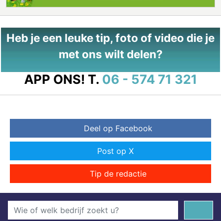
Heb je een leuke tip, foto of video die je
met ons wilt delen?
APP ONS!
T.
06 - 574 71 321
Deel op Facebook
Post op X
Tip de redactie