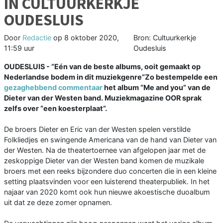
IN CULTUURKERKJE
OUDESLUIS
Door
Redactie
op
8 oktober 2020,
Bron: Cultuurkerkje
11:59 uur
Oudesluis
OUDESLUIS - “Eén van de beste albums, ooit gemaakt op
Nederlandse bodem in dit muziekgenre“Zo bestempelde een
gezaghebbend commentaar
het album “Me and you” van de
Dieter van der Westen band. Muziekmagazine OOR sprak
zelfs over “een koesterplaat”.
De broers Dieter en Eric van der Westen spelen verstilde
Folkliedjes en swingende Americana van de hand van Dieter van
der Westen. Na de theatertoernee van afgelopen jaar met de
zeskoppige Dieter van der Westen band komen de muzikale
broers met een reeks bijzondere duo concerten die in een kleine
setting plaatsvinden voor een luisterend theaterpubliek. In het
najaar van 2020 komt ook hun nieuwe akoestische duoalbum
uit dat ze deze zomer opnamen.