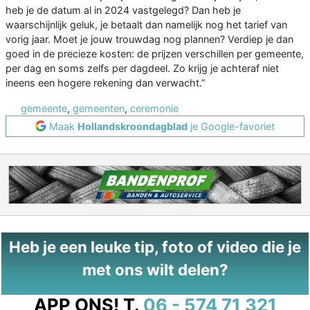
heb je de datum al in 2024 vastgelegd? Dan heb je
waarschijnlijk geluk, je betaalt dan namelijk nog het tarief van
vorig jaar. Moet je jouw trouwdag nog plannen? Verdiep je dan
goed in de precieze kosten: de prijzen verschillen per gemeente,
per dag en soms zelfs per dagdeel. Zo krijg je achteraf niet
ineens een hogere rekening dan verwacht.”
gemeente
,
gemeenten
,
ceremonie
Maak
Hollandskroondagblad
je Google-favoriet
Heb je een leuke tip, foto of video die je
met ons wilt delen?
APP ONS!
T.
06 - 574 71 321