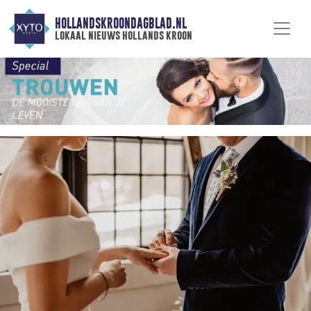
HOLLANDSKROONDAGBLAD.NL
lokaal nieuws hollands kroon