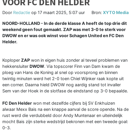
VOOR FC DEN HELDER
Door
Redactie
op
17 maart 2025, 5:07 uur
Bron:
XYTO Media
NOORD-HOLLAND - In de derde klasse A heeft de top drie dit
weekend geen fout gemaakt. ZAP was met 3-0 te sterk voor
DWOW en er was ook winst voor Schagen United en FC Den
Helder.
Koploper
ZAP
won in eigen huis zonder al teveel problemen van
hekkensluiter
DWOW
. Via topscorer Finn van Dam kwam de
ploeg van Hans de Koning al snel op voorsprong en binnen
twintig minuten werd het 2-0 toen Chiel Wijnker raak kopte uit
een corner. Daarna hield DWOW nog aardig stand tot invaller
Sem van der Hoek in de slotfase de eindstand op 3-0 bepaalde.
FC Den Helder
won met dezelfde cijfers bij SV Enkhuizen
alwaar Mexx Bais na een knappe aanval de score opende. Na de
rust werd die verdubbeld door Andy Muntenaar en uiteindelijk
mocht Bais zijn sterke wedstrijd bekronen met een tweede goal:
0-3.