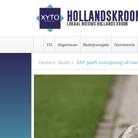
HOLLANDSKROO
lokaal nieuws hollands kroon
112
Algemeen
Bedrijvengids
Gemeente
Home
Sport
ZAP geeft voorsprong uit ha