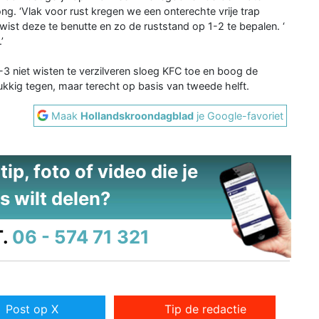
. ‘Vlak voor rust kregen we een onterechte vrije trap
wist deze te benutte en zo de ruststand op 1-2 te bepalen. ‘
’
 niet wisten te verzilveren sloeg KFC toe en boog de
kkig tegen, maar terecht op basis van tweede helft.
Maak
Hollandskroondagblad
je Google-favoriet
ip, foto of video die je
s wilt delen?
.
06 - 574 71 321
Post op X
Tip de redactie