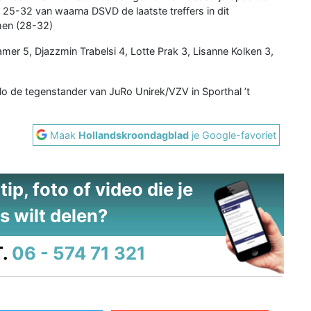
25-32 van waarna DSVD de laatste treffers in dit
men (28-32)
mer 5, Djazzmin Trabelsi 4, Lotte Prak 3, Lisanne Kolken 3,
 de tegenstander van JuRo Unirek/VZV in Sporthal ’t
Maak
Hollandskroondagblad
je Google-favoriet
ip, foto of video die je
s wilt delen?
.
06 - 574 71 321