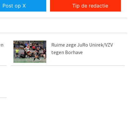
Post op X
Tip de redactie
en
Ruime zege JuRo Unirek/VZV
tegen Borhave