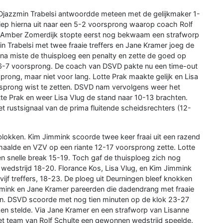
Djazzmin Trabelsi antwoordde meteen met de gelijkmaker 1-
iep hierna uit naar een 5-2 voorsprong waarop coach Rolf
en. Amber Zomerdijk stopte eerst nog bekwaam een strafworp
 Trabelsi met twee fraaie treffers en Jane Kramer joeg de
rna miste de thuisploeg een penalty en zette de goed op
n 6-7 voorsprong. De coach van DSVD pakte nu een time-out
ong, maar niet voor lang. Lotte Prak maakte gelijk en Lisa
rsprong wist te zetten. DSVD nam vervolgens weer het
tte Prak en weer Lisa Vlug de stand naar 10-13 brachten.
t rustsignaal van de prima fluitende scheidsrechters (12-
okken. Kim Jimmink scoorde twee keer fraai uit een razend
rhaalde en VZV op een riante 12-17 voorsprong zette. Lotte
n snelle break 15-19. Toch gaf de thuisploeg zich nog
wedstrijd 18-20. Florance Kos, Lisa Vlug, en Kim Jimmink
jf treffers, 18-23. De ploeg uit Deurningen bleef knokken
immink en Jane Kramer pareerden die dadendrang met fraaie
ten. DSVD scoorde met nog tien minuten op de klok 23-27
n stelde. Via Jane Kramer en een strafworp van Lisanne
et team van Rolf Schulte een gewonnen wedstrijd speelde.