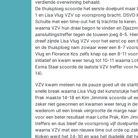
verdiende overwinning behaald.
De thuisploeg scoorde het eerste doelpunt maar 
1 en Lisa Vlug VZV op voorsprong bracht. DSVD l
Schulte met een time-out het tij trachtte te ker
waarna VZV hun draai begon te vinden en Djazzmin
aansluitingstreffer tegen de touwen joeg 6-5. Hie
dreef zijnde Lisa Vlug VZV voor het eerst op ee
en de thuisploeg nam zowaar weer een 8-7 voorspr
Vlug en Florance Kos zelfs knap op een 8-11 voo
initiatief en kwam weer terug tot 10-11 waarna Lo
Esma Staal scoorde de laatste VZV treffer voor he
14).
VZV kwam meteen na de pauze goed uit de startbl
snelle break waarna Lisa Vlug dat kunststukje he
Prak maakte 14-18 en Kim Jimmink scoorde uit ee
zeker niet gewonnen en kwamen weer terug in de 
wederom uit een break vergrootte de marge naar vi
voor een beter resultaat maar Lotte Prak, Kim J
treffers en dus bleef de voorsprong vijf doelpun
waarna VZV met een nieuwe time out orde op zake
Kolken werd het 24-30 en was het duidelijk dat h