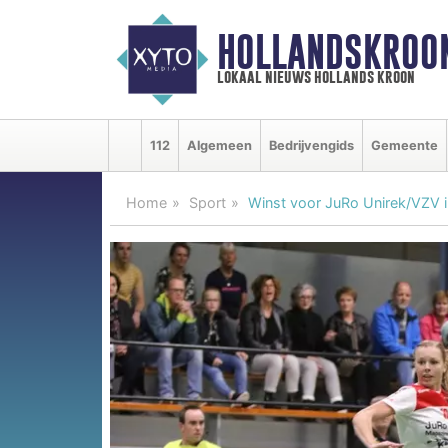
HOLLANDSKROO
lokaal nieuws hollands kroon
112
Algemeen
Bedrijvengids
Gemeente
Home
Sport
Winst voor JuRo Unirek/VZV i