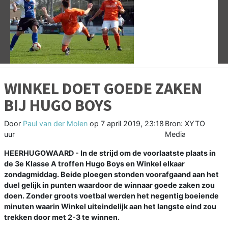
Vorige
V
WINKEL DOET GOEDE ZAKEN
BIJ HUGO BOYS
Door
Paul van der Molen
op
7 april 2019, 23:18
Bron: XYTO
uur
Media
HEERHUGOWAARD - In de strijd om de voorlaatste plaats in
de 3e Klasse A troffen Hugo Boys en Winkel elkaar
zondagmiddag. Beide ploegen stonden voorafgaand aan het
duel gelijk in punten waardoor de winnaar goede zaken zou
doen. Zonder groots voetbal werden het negentig boeiende
minuten waarin Winkel uiteindelijk aan het langste eind zou
trekken door met 2-3 te winnen.