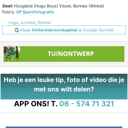
Geel:
Hoogland (Hugo Boys) Visser, Bonnes (Winkel)
Foto's:
DP Sportfotografie
hugo
,
bonnes
,
fijnheer
Maak
Hollandskroondagblad
je Google-favoriet
Heb je een leuke tip, foto of video die je
met ons wilt delen?
APP ONS!
T.
06 - 574 71 321