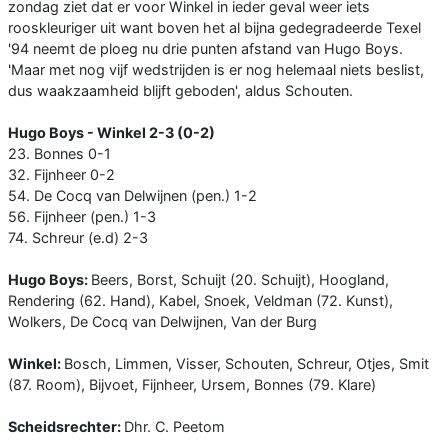
zondag ziet dat er voor Winkel in ieder geval weer iets
rooskleuriger uit want boven het al bijna gedegradeerde Texel
'94 neemt de ploeg nu drie punten afstand van Hugo Boys.
'Maar met nog vijf wedstrijden is er nog helemaal niets beslist,
dus waakzaamheid blijft geboden', aldus Schouten.
Hugo Boys - Winkel 2-3 (0-2)
23. Bonnes 0-1
32. Fijnheer 0-2
54. De Cocq van Delwijnen (pen.) 1-2
56. Fijnheer (pen.) 1-3
74. Schreur (e.d) 2-3
Hugo Boys:
Beers, Borst, Schuijt (20. Schuijt), Hoogland,
Rendering (62. Hand), Kabel, Snoek, Veldman (72. Kunst),
Wolkers, De Cocq van Delwijnen, Van der Burg
Winkel:
Bosch, Limmen, Visser, Schouten, Schreur, Otjes, Smit
(87. Room), Bijvoet, Fijnheer, Ursem, Bonnes (79. Klare)
Scheidsrechter:
Dhr. C. Peetom