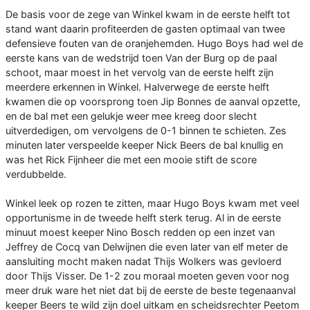
De basis voor de zege van Winkel kwam in de eerste helft tot
stand want daarin profiteerden de gasten optimaal van twee
defensieve fouten van de oranjehemden. Hugo Boys had wel de
eerste kans van de wedstrijd toen Van der Burg op de paal
schoot, maar moest in het vervolg van de eerste helft zijn
meerdere erkennen in Winkel. Halverwege de eerste helft
kwamen die op voorsprong toen Jip Bonnes de aanval opzette,
en de bal met een gelukje weer mee kreeg door slecht
uitverdedigen, om vervolgens de 0-1 binnen te schieten. Zes
minuten later verspeelde keeper Nick Beers de bal knullig en
was het Rick Fijnheer die met een mooie stift de score
verdubbelde.
Winkel leek op rozen te zitten, maar Hugo Boys kwam met veel
opportunisme in de tweede helft sterk terug. Al in de eerste
minuut moest keeper Nino Bosch redden op een inzet van
Jeffrey de Cocq van Delwijnen die even later van elf meter de
aansluiting mocht maken nadat Thijs Wolkers was gevloerd
door Thijs Visser. De 1-2 zou moraal moeten geven voor nog
meer druk ware het niet dat bij de eerste de beste tegenaanval
keeper Beers te wild zijn doel uitkam en scheidsrechter Peetom