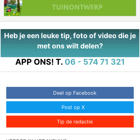
Heb je een leuke tip, foto of video die je
met ons wilt delen?
APP ONS!
T.
06 - 574 71 321
Deel op Facebook
Post op X
Tip de redactie