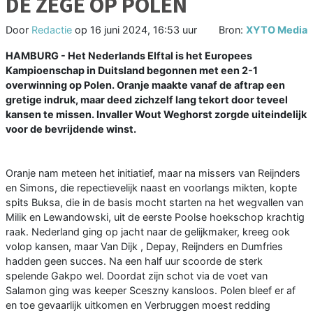
DE ZEGE OP POLEN
Door
Redactie
op
16 juni 2024, 16:53 uur
Bron:
XYTO Media
HAMBURG - Het Nederlands Elftal is het Europees
Kampioenschap in Duitsland begonnen met een 2-1
overwinning op Polen. Oranje maakte vanaf de aftrap een
gretige indruk, maar deed zichzelf lang tekort door teveel
kansen te missen. Invaller Wout Weghorst zorgde uiteindelijk
voor de bevrijdende winst.
Oranje nam meteen het initiatief, maar na missers van Reijnders
en Simons, die repectievelijk naast en voorlangs mikten, kopte
spits Buksa, die in de basis mocht starten na het wegvallen van
Milik en Lewandowski, uit de eerste Poolse hoekschop krachtig
raak. Nederland ging op jacht naar de gelijkmaker, kreeg ook
volop kansen, maar Van Dijk , Depay, Reijnders en Dumfries
hadden geen succes. Na een half uur scoorde de sterk
spelende Gakpo wel. Doordat zijn schot via de voet van
Salamon ging was keeper Sceszny kansloos. Polen bleef er af
en toe gevaarlijk uitkomen en Verbruggen moest redding