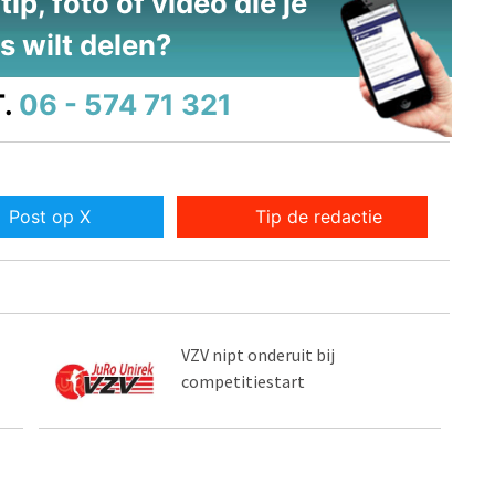
ip, foto of video die je
s wilt delen?
.
06 - 574 71 321
Post op X
Tip de redactie
VZV nipt onderuit bij
competitiestart