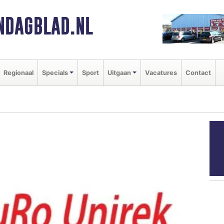
NDAGBLAD.NL
Regionaal
Specials
Sport
Uitgaan
Vacatures
Contact