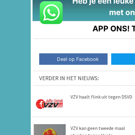
Heb je een leuke t
met on
APP ONS!
T
Deel op Facebook
VERDER IN HET NIEUWS:
VZV haalt flink uit tegen DSVD
VZV kan geen tweede maal