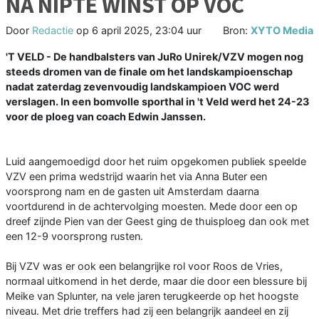
NA NIPTE WINST OP VOC
Door
Redactie
op
6 april 2025, 23:04 uur
Bron:
XYTO Media
'T VELD - De handbalsters van JuRo Unirek/VZV mogen nog
steeds dromen van de finale om het landskampioenschap
nadat zaterdag zevenvoudig landskampioen VOC werd
verslagen. In een bomvolle sporthal in 't Veld werd het 24-23
voor de ploeg van coach Edwin Janssen.
Luid aangemoedigd door het ruim opgekomen publiek speelde
VZV een prima wedstrijd waarin het via Anna Buter een
voorsprong nam en de gasten uit Amsterdam daarna
voortdurend in de achtervolging moesten. Mede door een op
dreef zijnde Pien van der Geest ging de thuisploeg dan ook met
een 12-9 voorsprong rusten.
Bij VZV was er ook een belangrijke rol voor Roos de Vries,
normaal uitkomend in het derde, maar die door een blessure bij
Meike van Splunter, na vele jaren terugkeerde op het hoogste
niveau. Met drie treffers had zij een belangrijk aandeel en zij