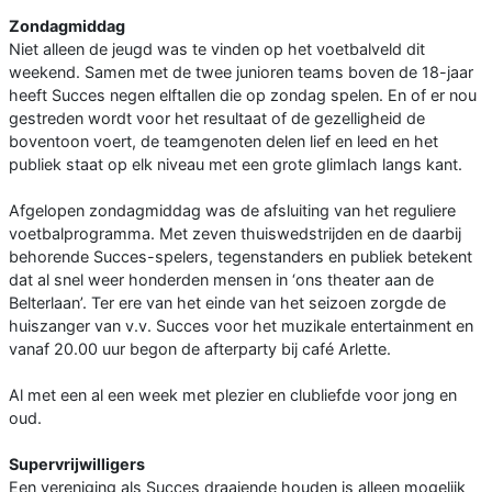
Zondagmiddag
Niet alleen de jeugd was te vinden op het voetbalveld dit
weekend. Samen met de twee junioren teams boven de 18-jaar
heeft Succes negen elftallen die op zondag spelen. En of er nou
gestreden wordt voor het resultaat of de gezelligheid de
boventoon voert, de teamgenoten delen lief en leed en het
publiek staat op elk niveau met een grote glimlach langs kant.
Afgelopen zondagmiddag was de afsluiting van het reguliere
voetbalprogramma. Met zeven thuiswedstrijden en de daarbij
behorende Succes-spelers, tegenstanders en publiek betekent
dat al snel weer honderden mensen in ‘ons theater aan de
Belterlaan’. Ter ere van het einde van het seizoen zorgde de
huiszanger van v.v. Succes voor het muzikale entertainment en
vanaf 20.00 uur begon de afterparty bij café Arlette.
Al met een al een week met plezier en clubliefde voor jong en
oud.
Supervrijwilligers
Een vereniging als Succes draaiende houden is alleen mogelijk