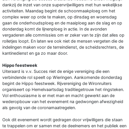
dankzij de inzet van onze supervrijwilligers met hun wekelijkse
activiteiten. Maandag begint de schoonmaakploeg om het
complex weer op orde te maken, op dinsdag en woensdag
gaan de onderhoudsploeg en de maaiploeg aan de slag en op
donderdag komt de lijnenploeg in actie. In de avonden
vergaderen alle commissies om er zeker van te zijn dat alles op
rolletjes loopt. En laten we ook niet de mensen vergeten die de
indelingen maken voor de terreindienst, de scheidsrechters, de
kantinedienst en ga zo maar door.
Hippo feestweek
Uiteraard is v.v. Succes niet de enige vereniging die een
verbindende rol speelt op Wieringen. Aankomende donderdag
begint de Hippo feestweek. Rijvereniging de Wironruiters
organiseert op Hemelvaartsdag traditiegetrouw het ringsteken.
Vol enthousiasme is er met man en macht gewerkt aan de
wederopbouw van het evenement na gedwongen afwezigheid
als gevolg van de coronamaatregelen.
Ook dit evenement wordt gedragen door vrijwilligers die staan
te trappelen om er samen met de deelnemers en het publiek een