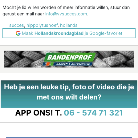
Mocht je lid willen worden of meer informatie willen, stuur dan
gerust een mail naar
info@vvsucces.com
.
succes
,
hippolytushoef
,
hollands
Maak
Hollandskroondagblad
je Google-favoriet
Heb je een leuke tip, foto of video die je
met ons wilt delen?
APP ONS!
T.
06 - 574 71 321