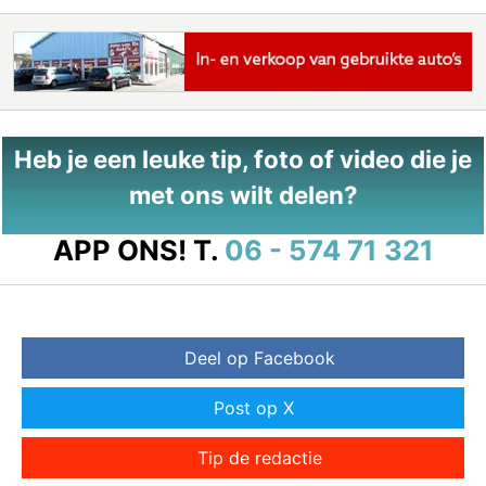
Heb je een leuke tip, foto of video die je
met ons wilt delen?
APP ONS!
T.
06 - 574 71 321
Deel op Facebook
Post op X
Tip de redactie