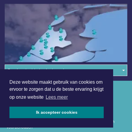
Overige dagbladen in de regio
Deze website maakt gebruik van cookies om
Algemene voorwaarden
ervoor te zorgen dat u de beste ervaring krijgt
op onze website
Lees meer
Disclaimer
Privacy Statement
Ik accepteer cookies
Copyright (c) 2026 | Hollandskroondagblad.nl - Alle rechten
voorbehouden