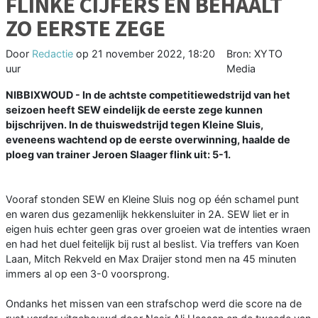
FLINKE CIJFERS EN BEHAALT
ZO EERSTE ZEGE
Door
Redactie
op
21 november 2022, 18:20
Bron: XYTO
uur
Media
NIBBIXWOUD - In de achtste competitiewedstrijd van het
seizoen heeft SEW eindelijk de eerste zege kunnen
bijschrijven. In de thuiswedstrijd tegen Kleine Sluis,
eveneens wachtend op de eerste overwinning, haalde de
ploeg van trainer Jeroen Slaager flink uit: 5-1.
Vooraf stonden SEW en Kleine Sluis nog op één schamel punt
en waren dus gezamenlijk hekkensluiter in 2A. SEW liet er in
eigen huis echter geen gras over groeien wat de intenties wraen
en had het duel feitelijk bij rust al beslist. Via treffers van Koen
Laan, Mitch Rekveld en Max Draijer stond men na 45 minuten
immers al op een 3-0 voorsprong.
Ondanks het missen van een strafschop werd die score na de